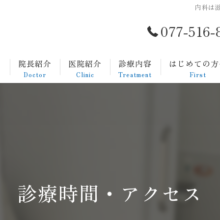
内科は滋
077-516-
ト
院長紹介
医院紹介
診療内容
はじめての方
Doctor
Clinic
Treatment
First
一般内科
発熱外来
生活習慣病
消化器内科
診療時間・アクセス
胃カメラについて
大腸カメラについて