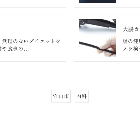
大腸カ
、無理のないダイエットを
腸の健
慣や食事の…
メラ検
守山市
内科