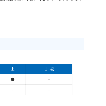
土
日･祝
●
－
－
－