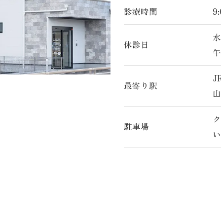
診療時間
9
水
休診日
午
J
最寄り駅
山
ク
駐車場