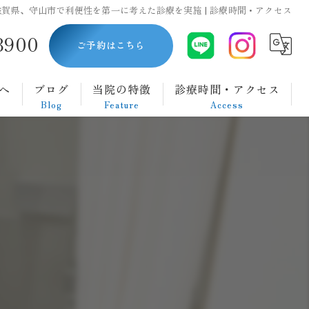
賀県、守山市で利便性を第一に考えた診療を実施 | 診療時間・アクセス
8900
ご予約はこちら
へ
ブログ
当院の特徴
診療時間・アクセス
Blog
Feature
Access
内視鏡
胃カメラ
大腸カメラ
ダイエット
腹痛