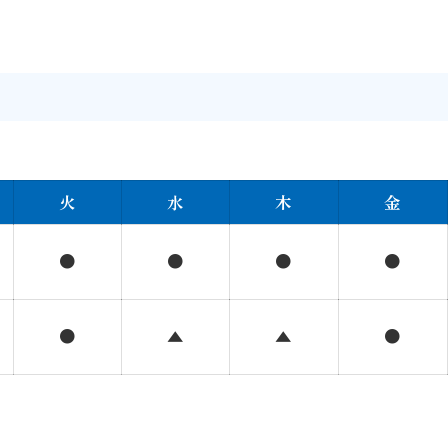
火
水
木
金
●
●
●
●
●
▲
▲
●