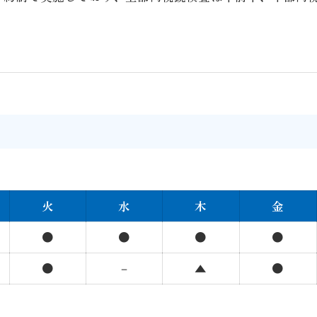
火
水
木
金
●
●
●
●
●
－
▲
●