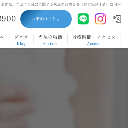
滋賀県、守山市で臓器に関する疾患の診療を専門的に実施 | 消化器内科
8900
ご予約はこちら
へ
ブログ
当院の特徴
診療時間・アクセス
Blog
Feature
Access
内視鏡
胃カメラ
大腸カメラ
ダイエット
腹痛