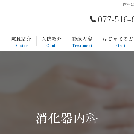
内科は
077-516-
ト
院長紹介
医院紹介
診療内容
はじめての方
Doctor
Clinic
Treatment
First
一般内科
発熱外来
生活習慣病
消化器内科
消化器内科
胃カメラについて
大腸カメラについて