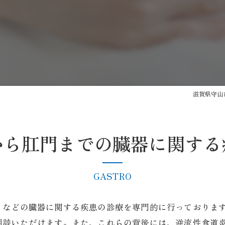
がん検診
健康診断
予防接種
自費診療
滋賀県守山
AI内視鏡システム/AI胸部レン
から肛門までの臓器に関する
GASTRO
などの臓器に関する疾患の診療を専門的に行っております
談いただけます。また、​​これらの背後には、逆流性食道