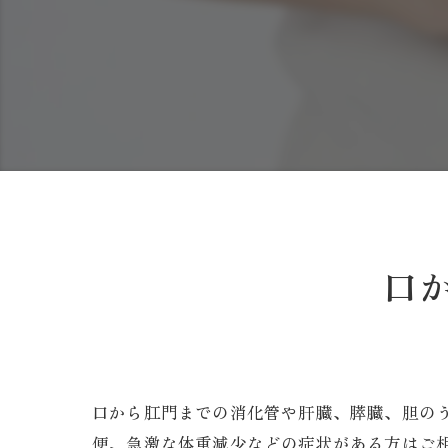
口
口から肛門までの消化管や肝臓、膵臓、胆のう
便、急激な体重減少などの症状がある方はご相