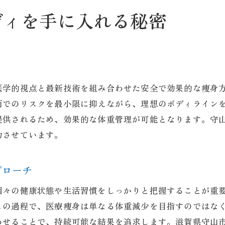
医療的視点からの効果的な体型管理
ディを手に入れる秘密
理想のボディを手に入れるための実践法
滋賀県守山市で医療痩身を選ぶ理由とその結果
地域密着の医療痩身サービスの利点
実績と信頼で選ぶ医療痩身クリニック
医学的視点と最新技術を組み合わせた安全で効果的な痩身
守山市での成功事例とその秘訣
面でのリスクを最小限に抑えながら、理想のボディライン
医療痩身で得られる満足度の高い結果
提供されるため、効果的な体重管理が可能となります。守
選ばれる理由とその背景
功させています。
健康と美を追求するための地域貢献
プローチ
個々の健康状態や生活習慣をしっかりと把握することが重
この過程で、医療痩身は単なる体重減少を目指すのではな
わせることで、持続可能な結果を追求します。滋賀県守山