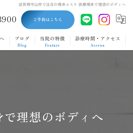
滋賀県守山市で注目の痩身エステ 医療痩身で理想のボディへ
8900
ご予約はこちら
へ
ブログ
当院の特徴
診療時間・アクセス
Blog
Feature
Access
内視鏡
胃カメラ
大腸カメラ
ダイエット
身で理想のボディへ
腹痛