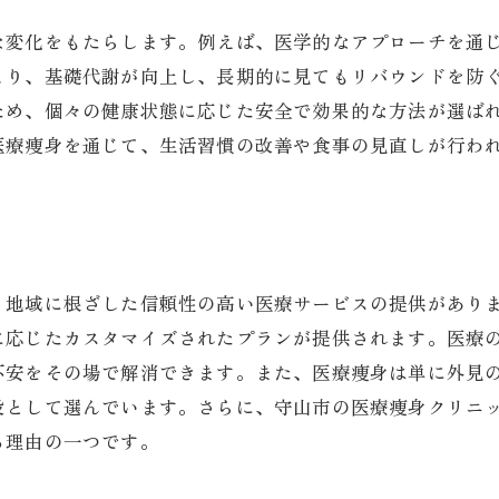
医療痩身の安全性と効果を守山市で実感しよう
安心して施術を受けられる理由
な変化をもたらします。例えば、医学的なアプローチを通
より、基礎代謝が向上し、長期的に見てもリバウンドを防
医療機関としての信頼性
ため、個々の健康状態に応じた安全で効果的な方法が選ば
守山市での実績と信頼性の評価
医療痩身を通じて、生活習慣の改善や食事の見直しが行わ
効果を保証する安全基準
施術後のケアとサポート体制
安心のための事前説明と相談
健康的なダイエットのための医療痩身活用法
、地域に根ざした信頼性の高い医療サービスの提供があり
食事と運動のバランス
に応じたカスタマイズされたプランが提供されます。医療
医療痩身での健康管理の方法
不安をその場で解消できます。また、医療痩身は単に外見
無理のないダイエット計画の立て方
段として選んでいます。さらに、守山市の医療痩身クリニ
効果的な食生活改善のアドバイス
る理由の一つです。
医療痩身を活用した生活習慣の見直し