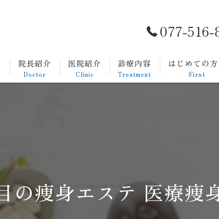
077-516-
ト
院長紹介
医院紹介
診療内容
はじめての方
Doctor
Clinic
Treatment
First
一般内科
発熱外来
生活習慣病
消化器内科
目の痩身エステ 医療痩
胃カメラについて
大腸カメラについて