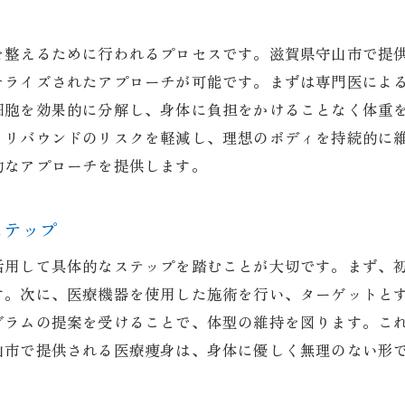
健康を維持するための継続的なサポート
医療痩身がもたらす健康美の新しいアプローチ
を整えるために行われるプロセスです。滋賀県守山市で提
健康と美を両立する医療痩身の魅力
ナライズされたアプローチが可能です。まずは専門医によ
体の内側からの美しさを引き出す方法
細胞を効果的に分解し、身体に負担をかけることなく体重
持続可能な健康美を追求するための取り組み
、リバウンドのリスクを軽減し、理想のボディを持続的に
守山市での医療痩身の革新的な施術
的なアプローチを提供します。
体質改善と美容の融合アプローチ
ステップ
理想の体型と健康を同時に手に入れる方法
理想の体型を目指す医療痩身の魅力とは
活用して具体的なステップを踏むことが大切です。まず、
個々のニーズに応じた痩身プログラム
す。次に、医療機器を使用した施術を行い、ターゲットと
グラムの提案を受けることで、体型の維持を図ります。こ
科学的根拠に基づいた医療痩身の魅力
山市で提供される医療痩身は、身体に優しく無理のない形
体型改善を実現するためのステップ
美容と健康を両立する痩身アプローチ