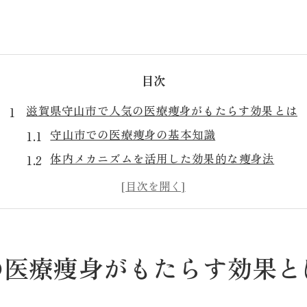
目次
滋賀県守山市で人気の医療痩身がもたらす効果とは
守山市での医療痩身の基本知識
体内メカニズムを活用した効果的な痩身法
医療痩身で得られる健康的な変化
守山市の医療痩身が選ばれる理由
結果を出すための医療痩身のプロセス
理想のボディを目指すための具体的なステップ
の医療痩身がもたらす効果と
医療痩身で理想のボディを手に入れる秘密
守山市での医療痩身の特長