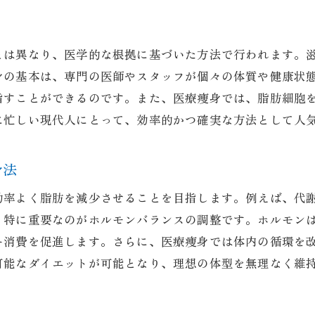
効果を最大化するための医療痩身のアプローチ
最新の技術を用いた痩身施術
とは異なり、医学的な根拠に基づいた方法で行われます。
医療痩身の専門家によるカスタマイズプラン
身の基本は、専門の医師やスタッフが個々の体質や健康状
個々のニーズに応える痩身戦略
指すことができるのです。また、医療痩身では、脂肪細胞
持続可能な痩身結果を追求する方法
に忙しい現代人にとって、効率的かつ確実な方法として人
守山市での医療痩身のメリットとその理由
身法
医療痩身がもたらす安心感
個別対応の効果的な痩身プラン
効率よく脂肪を減少させることを目指します。例えば、代
リスクを最小限に抑える施術方法
、特に重要なのがホルモンバランスの調整です。ホルモン
ー消費を促進します。さらに、医療痩身では体内の循環を
結果を出すための徹底したフォローアップ
可能なダイエットが可能となり、理想の体型を無理なく維
継続的な健康維持へのサポート
長期的な視点での体型管理の重要性