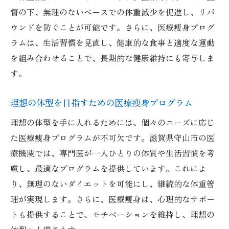
守山市における医療痩身の実践例
督の下、無理のないペースでの体重減少を促進し、リバ
滋賀県守山市の医療痩身最新トレンド徹底解説
ウンドを防ぐことが可能です。さらに、医療痩身プログ
ラムは、生活習慣を見直し、健康的な食事と適度な運動
守山市で注目される医療痩身の新しい流行
を組み合わせることで、長期的な健康維持にも寄与しま
最新の医療技術がもたらす痩身トレンド
す。
守山市の医療痩身が人気の理由
トレンドに沿った痩身アプローチの紹介
理想の体型を目指すための医療痩身プログラム
地域で広がる医療痩身の新しい動向
理想の体型を手に入れるためには、個々のニーズに応じ
守山市の痩身事情を徹底分析
た医療痩身プログラムが不可欠です。滋賀県守山市の医
健康を考慮した医療痩身で持続可能なダイエッ
療機関では、専門医が一人ひとりの体質や生活習慣を考
ト
慮し、最適なプログラムを提供しています。これによ
持続可能なダイエットを支える医療痩身
り、無理のないダイエットを可能にし、継続的な体重管
健康面を重視した痩身プログラムの実施
理が実現します。さらに、医療痩身は、心理的なサポー
トも提供することで、モチベーションを維持し、理想の
医療痩身による長期的な体型維持のコツ