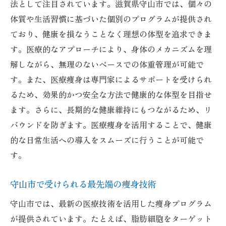
法として注目されています。滋賀県守山市では、個々の
健康維持を目的とした医療痩身のメリット
体質や生活習慣に基づいた個別のプログラムが提供され
医療痩身が提供する安全で効果的な痩身法
ており、健康を損なうことなく理想の体型を追求できま
最新技術を駆使した持続可能な体型管理
す。医療的なアプローチにより、身体のメカニズムを理
守山市で体験できる医療痩身の進化
解しながら、無理のないペースでの体重管理が可能で
個々の体質に合わせた医療痩身のプログラム
す。また、医療痩身は専門家によるサポートを受けられ
体質分析に基づくオーダーメイド痩身プラ
るため、効果的かつ安全な方法で健康的な体型を目指せ
ン
ます。さらに、長期的な健康維持にもつながるため、リ
個人のニーズに応じた医療痩身の設計
バウンドを防ぎます。医療痩身を活用することで、健康
体質に適した痩身アプローチの重要性
的な日常生活への導入をスムーズに行うことが可能で
す。
医療痩身が目指す個別対応のダイエット
守山市で提供される体質別痩身プログラム
守山市で受けられる最先端の痩身技術
個々の健康状態に合わせた医療痩身の実践
守山市では、最新の医療技術を活用した痩身プログラム
医学的知見に基づく安全なダイエット方法とは
が提供されています。たとえば、脂肪細胞をターゲット
医学的アプローチがもたらすダイエットの