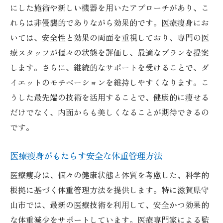
にした施術や新しい機器を用いたアプローチがあり、こ
安心感
れらは非侵襲的でありながら効果的です。医療痩身にお
科学的根拠に基づいた痩身方法の選び方
いては、安全性と効果の両面を重視しており、専門の医
医師監修による安全な痩身プランの提案
療スタッフが個々の状態を評価し、最適なプランを提案
リバウンドを防ぐための医学的知見の活用
します。さらに、継続的なサポートを受けることで、ダ
健康を損なわないダイエット方法の検証
イエットのモチベーションを維持しやすくなります。こ
うした最先端の技術を活用することで、健康的に痩せる
守山市での医療的アプローチによるダイエ
だけでなく、内面からも美しくなることが期待できるの
ット
です。
無理なく痩せる医療痩身でリバウンド防止
医療痩身がリバウンドを防ぐ理由
医療痩身がもたらす安全な体重管理方法
持続的な体重管理を可能にする痩身法
医療痩身は、個々の健康状態と体質を考慮した、科学的
ストレスゼロの痩身でリバウンド対策
根拠に基づく体重管理方法を提供します。特に滋賀県守
医療痩身が提供する安定した体重維持法
山市では、最新の医療技術を利用して、安全かつ効果的
無理のないダイエットで健康的に痩せる
な体重減少をサポートしています。医療専門家による監