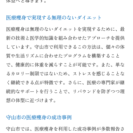
体型へと導きます。
健康的な生活スタイルを支援する痩身法
持続可能な体重管理を目指す医療痩身
医療痩身で実現する無理のないダイエット
守山市における健康的な痩身の実践
医療痩身は無理のないダイエットを実現するために、最
守山市での医療痩身が提供する新しい体型作り
新の技術と医学的知識を組み合わせたアプローチを提供
の可能性
しています。守山市で利用できるこの方法は、個々の体
新しい体型作りを可能にする医療痩身の技
質や生活リズムに合わせたプログラムを構築すること
術
で、健康的に体重を減らすことが可能です。また、単な
医療痩身が提供する多彩な体型改善プラン
るカロリー制限ではないため、ストレスを感じることな
守山市で実現する理想の体型への道
く継続できる点が特徴です。さらに、医療の専門家が継
医療痩身がもたらす体型改善の未来
続的なサポートを行うことで、リバウンドを防ぎつつ理
想の体型に近づけます。
新たな視点での体型作りと医療痩身
医療痩身が提供する体型作りの無限の可能
守山市の医療痩身の成功事例
性
守山市では、医療痩身を利用した成功事例が多数報告さ