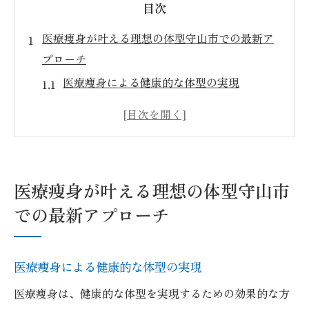
目次
医療痩身が叶える理想の体型守山市での最新ア
プローチ
医療痩身による健康的な体型の実現
守山市で受けられる最先端の痩身技術
医療痩身がもたらす安全な体重管理方法
理想の体型を目指すための医療痩身プログ
ラム
医療痩身が叶える理想の体型守山市
医療痩身で実現する無理のないダイエット
での最新アプローチ
守山市の医療痩身の成功事例
最新技術で健康的に痩せる医療痩身の魅力
医療痩身による健康的な体型の実現
最新技術が可能にする効果的な体重減少
医療痩身の技術革新とその効果
医療痩身は、健康的な体型を実現するための効果的な方