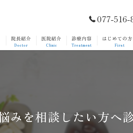
077-516-
ト
院長紹介
医院紹介
診療内容
はじめての方
Doctor
Clinic
Treatment
First
一般内科
発熱外来
生活習慣病
消化器内科
悩みを相談したい方へ
胃カメラについて
大腸カメラについて