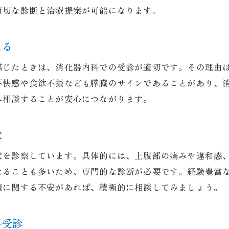
消化器内科で分かる膵臓異常と早期対策法
適切な診断と治療提案が可能になります。
膵臓の異常サインを消化器内科で見逃さない
消化器内科の検査でわかる膵臓疾患の特徴
える
膵臓異常の判別は消化器内科が得意分野
感じたときは、消化器内科での受診が適切です。その理由
消化器内科の診療範囲と膵臓疾患の相談
不快感や食欲不振なども膵臓のサインであることがあり、
消化器内科の幅広い診療範囲と膵臓相談のポイン
へ相談することが安心につながります。
膵臓疾患も相談できる消化器内科の特徴
消化器内科で膵臓以外も幅広く診療可能
状
膵臓の不調を含めた消化器内科の診療内容
状を診察しています。具体的には、上腹部の痛みや違和感
消化器内科で膵臓疾患を安心して相談できる理由
なることも多いため、専門的な診断が必要です。経験豊富
幅広い症状に対応する消化器内科の魅力
臓に関する不安があれば、積極的に相談してみましょう。
科受診