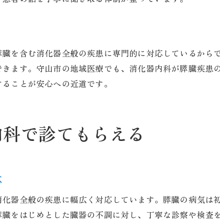
消化器内科で膵臓の疾患を調べる方法
膵臓の症状に対応する消化器内科の診療特色
膵臓の悩みを消化器内科で解決する流れ
膵臓を含む消化器全般の疾患に専門的に対応しているから
できます。守山市の地域医療でも、消化器内科が膵臓疾患
消化器内科で膵臓の悩みを相談する手順
することが安心への近道です。
膵臓疾患解決のための消化器内科の受診方法
消化器内科が提案する膵臓治療までの流れ
膵臓の不調を消化器内科で解決するステップ
内科で診てもらえる
消化器内科での膵臓相談から治療開始まで
膵臓の悩みは消化器内科で着実に解決
消化器内科で膵臓の異常がわかること
応
消化器内科で膵臓の異常を早期発見できる理由
消化器全般の疾患に幅広く対応しています。膵臓の病気は
膵臓の異常は消化器内科でどこまで判明するか
膵臓をはじめとした臓器の不調に対し、丁寧な診察や検査