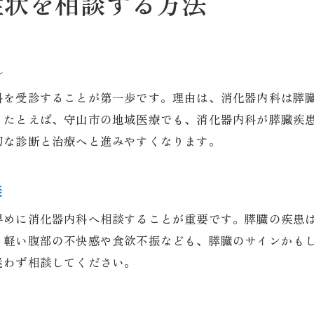
症状を相談する方法
膵臓の不調は消化器内科で診てもらえる
消化器内科は膵臓の症状にも幅広く対応
膵臓の違和感は消化器内科で診てもらえる
れ
消化器内科で診察できる膵臓の主な症状
科を受診することが第一歩です。理由は、消化器内科は膵
膵臓の不調が疑われるときの消化器内科受診
。たとえば、守山市の地域医療でも、消化器内科が膵臓疾
消化器内科で膵臓の検査や診断を受けるメリット
切な診断と治療へと進みやすくなります。
膵臓関連の不安は消化器内科で相談可能
消化器内科が対応する膵臓の病気とは
談
消化器内科で診る膵臓の主な病気を解説
早めに消化器内科へ相談することが重要です。膵臓の疾患
膵臓疾患は消化器内科でどこまで診られるか
、軽い腹部の不快感や食欲不振なども、膵臓のサインかも
消化器内科で扱う膵臓疾患の種類と特徴
迷わず相談してください。
膵臓の病気に強い消化器内科の診療範囲
消化器内科で早期発見できる膵臓疾患
ト