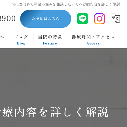
消化器内科で膵臓の悩みを相談したい方へ診療内容を詳しく解説
8900
ご予約はこちら
へ
ブログ
当院の特徴
診療時間・アクセス
Blog
Feature
Access
内視鏡
胃カメラ
大腸カメラ
ダイエット
診療内容を詳しく解説
腹痛