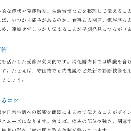
膵臓疾患の相談は消化器内科が適切
体的な症状や発症時期、生活習慣などを整理して伝えるこ
膵臓の症状で受診する科の選び方ガイド
えば、いつから痛みがあるのか、食事との関連、家族歴な
膵臓の不調は消化器内科が第一選択
ため、遠慮せずしっかり伝えることが早期発見につながり
消化器内科を選ぶべき膵臓症状の見極め方
用術
膵臓に違和感を感じた際の科選びポイント
消化器内科での膵臓相談が適している症状例
性を活かした受診が効果的です。消化器内科では膵臓を含
膵臓の症状で消化器内科に行くべきタイミング
ます。たとえば、守山市でも内視鏡など最新の診断技術を
しましょう。
科選びに迷った時は消化器内科を活用しよう
消化器内科で受けられる膵臓の診療内容
えるコツ
消化器内科で行う膵臓の主な検査と診療内容
膵臓の不調に対する消化器内科の診療プロセス
過や日常生活への影響を簡潔にまとめて伝えることがポイ
消化器内科で受けられる膵臓の検査と治療
がスムーズになります。例えば、痛みの部位や強さ、関連
、患者の話を丁寧に聞き取る体制が整っています。
膵臓症状に対する消化器内科の診療の流れ