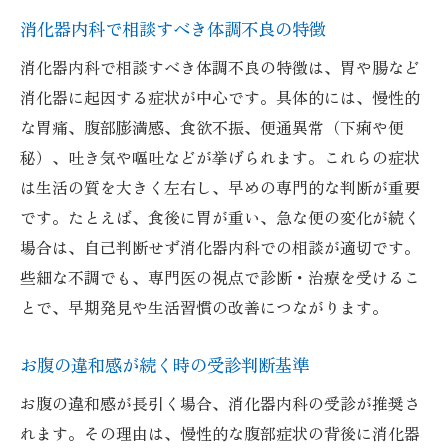
守山市の消化器内科おすすめ選定基準
消化器内科で相談すべき体調不良の特徴
評判や口コミを活用した消化器内科選び
消化器内科で相談すべき体調不良の特徴は、胃や腸など
専門性と設備面から見るクリニック選択
消化器に起因する症状が中心です。具体的には、慢性的
家族のニーズに合わせた消化器内科探し
な胃痛、腹部膨満感、食欲不振、便通異常（下痢や便
受診しやすい消化器内科の特徴を徹底解説
秘）、吐き気や嘔吐などが挙げられます。これらの症状
内科と消化器内科の違いをやさしく解説
は生活の質を大きく左右し、早めの専門的な判断が重要
内科と消化器内科の診療範囲の違いとは
です。たとえば、食後に胃が重い、急な便の変化が続く
消化器内科が専門とする症状や疾患につい
場合は、自己判断せず消化器内科での相談が適切です。
て
些細な不調でも、専門医の視点で診断・治療を受けるこ
一般内科と消化器内科の役割を比較解説
とで、早期発見や生活習慣の改善につながります。
どの科を受診すべきか迷った時の判断方法
お腹の違和感が続く時の受診判断基準
消化器内科と胃腸科の違いも押さえよう
お腹の違和感が長引く場合、消化器内科の受診が推奨さ
消化器内科を選ぶ理由とメリットを紹介
れます。その理由は、慢性的な腹部症状の背後に消化器
滋賀県の消化器内科を比較するポイント