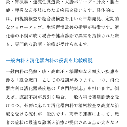
炎・胃潰瘍・逆流性食道炎・大腸ポリープ・肝炎・胆石
症・膵炎など多岐にわたる疾患を扱います。具体的に
は、内視鏡検査や超音波検査を用いた早期発見、定期的
なフォローアップ、生活習慣改善の指導が特徴です。消
化器の不調が続く場合や健康診断で異常を指摘された際
も、専門的な診断・治療が受けられます。
一般内科と消化器内科の役割を比較解説
一般内科は発熱・咳・高血圧・糖尿病など幅広い疾患を
診る「総合窓口」としての役割があります。一方、消化
器内科は消化器系疾患の「専門的対応」を担います。例
えば、腹部不調が長引く場合、一般内科で初期診断を受
けつつ、必要に応じて消化器内科で精密検査や高度な治
療を受ける流れが一般的です。両者の連携によって、患
者の症状に最適な診断と治療が提供される点が大きなメ