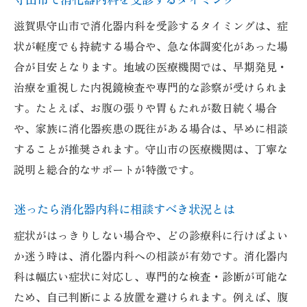
ト
滋賀県守山市で消化器内科を受診するタイミングは、症
信頼できる医療機関の口コミ傾向と特徴
状が軽度でも持続する場合や、急な体調変化があった場
合が目安となります。地域の医療機関では、早期発見・
評判の高い消化器内科を見分けるコツ
治療を重視した内視鏡検査や専門的な診察が受けられま
SNSや医療サイトでの口コミ活用術
す。たとえば、お腹の張りや胃もたれが数日続く場合
口コミと体験談を参考に納得できる選択を
や、家族に消化器疾患の既往がある場合は、早めに相談
この地域で安心できる消化器内科の見つけ方
することが推奨されます。守山市の医療機関は、丁寧な
守山市で安心できる消化器内科を見極める
説明と総合的なサポートが特徴です。
自分に合った消化器内科を探す具体的手順
医師の専門性と対応力を重視した消化器内
迷ったら消化器内科に相談すべき状況とは
科探し
症状がはっきりしない場合や、どの診療科に行けばよい
家族も安心できる消化器内科の選び方
か迷う時は、消化器内科への相談が有効です。消化器内
最新設備やサポート体制が整った医療機関
科は幅広い症状に対応し、専門的な検査・診断が可能な
ため、自己判断による放置を避けられます。例えば、腹
消化器内科選びで後悔しないポイントまと