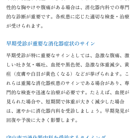
滋賀県の女医消化器内科選びのチェックポ
性的な胸やけや腹痛がある場合は、消化器内科での専門
イント
的な診断が重要です。各疾患に応じた適切な検査・治療
内視鏡検査が受けられる守山市の医療情報
が受けられます。
守山市で消化器内科の内視鏡検査を受ける
早期受診が重要な消化器症状のサイン
方法
早期受診が特に重要なサインとしては、急激な腹痛、激
内視鏡検査対応の消化器内科クリニックの
しい吐き気・嘔吐、血便や黒色便、急激な体重減少、黄
特徴
疸（皮膚や白目が黄色くなる）などが挙げられます。こ
胃カメラや大腸カメラの検査注意点と流れ
れらは重篤な消化器疾患のサインである場合があり、専
消化器内科選びで内視鏡検査の有無を確認
門的な検査や迅速な治療が必要です。たとえば、血便が
内視鏡検査が得意な医療機関の見極め方
見られた場合や、短期間で体重が大きく減少した場合
安心して受けられる消化器内科の検査体制
は、速やかに消化器内科を受診しましょう。早期発見が
口コミや評判から見える信頼できる医療機関
回復や予後に大きく影響します。
消化器内科選びに口コミが役立つ理由
守山市で消化器内科を受診するタイミング
守山市の消化器内科口コミの読み方ポイン