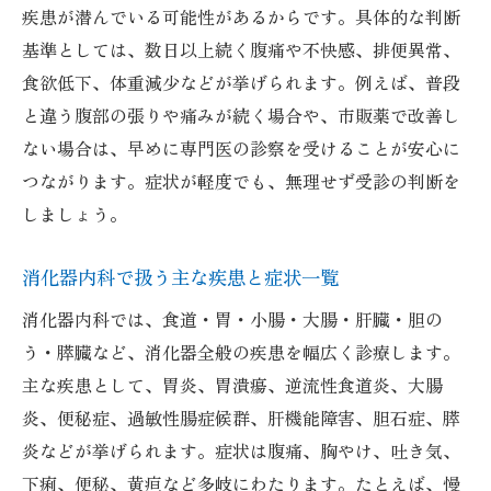
疾患が潜んでいる可能性があるからです。具体的な判断
滋賀県の消化器内科比較で注目すべき項目
基準としては、数日以上続く腹痛や不快感、排便異常、
消化器内科ランキングの活用方法と注意点
食欲低下、体重減少などが挙げられます。例えば、普段
女医在籍や専門医の有無でクリニック比較
と違う腹部の張りや痛みが続く場合や、市販薬で改善し
口コミや評価で見る消化器内科の信頼性
ない場合は、早めに専門医の診察を受けることが安心に
アクセスや施設設備も重要な比較ポイント
つながります。症状が軽度でも、無理せず受診の判断を
しましょう。
患者目線で選ぶ滋賀県消化器内科の選び方
女医在籍の消化器内科を探すコツ
消化器内科で扱う主な疾患と症状一覧
女医がいる消化器内科の見つけ方と重要性
消化器内科では、食道・胃・小腸・大腸・肝臓・胆の
女性患者が安心できる消化器内科の探し方
う・膵臓など、消化器全般の疾患を幅広く診療します。
女医在籍の消化器内科の特徴と選び方
主な疾患として、胃炎、胃潰瘍、逆流性食道炎、大腸
口コミを活用した女医消化器内科の探し方
炎、便秘症、過敏性腸症候群、肝機能障害、胆石症、膵
守山市で女医対応の消化器内科を調べる方
炎などが挙げられます。症状は腹痛、胸やけ、吐き気、
法
下痢、便秘、黄疸など多岐にわたります。たとえば、慢