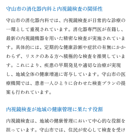
守山市で広がる内視鏡技術の最新動向
守山市の消化器内科と内視鏡検査の関係性
内視鏡技術の進歩と守山市での導入例
守山市の消化器内科では、内視鏡検査が日常的な診療の
AI活用による内視鏡検査の可能性
一環として重視されています。消化器専門医が在籍し、
守山市で受けられる最新内視鏡機器の特徴
最新の内視鏡機器を用いた精密な検査が実施されていま
す。具体的には、定期的な健康診断や症状の有無にかか
消化器内科の診断精度向上と内視鏡の役割
わらず、リスクのある方へ積極的な検査を推奨していま
大腸内視鏡検査の進化と受診メリット
す。これにより、疾患の早期発見や適切な治療が実現
患者目線で考える内視鏡技術の安全性
し、地域全体の健康増進に寄与しています。守山市の医
安心して内視鏡検査を受けるための守山市ガイ
療機関では、患者一人ひとりに合わせた検査プランの提
ド
案も行われています。
守山市で内視鏡検査を受ける流れと注意点
信頼できる消化器内科選びのチェックポイ
内視鏡検査が地域の健康管理に果たす役割
ント
内視鏡検査は、地域の健康管理において中心的な役割を
女性も安心できる内視鏡検査の相談環境
担っています。守山市では、住民が安心して検査を受け