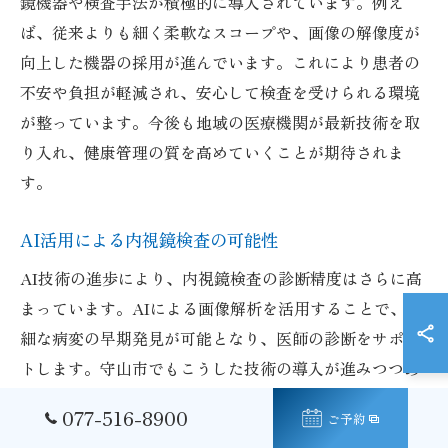
鏡機器や検査手法が積極的に導入されています。例え
ば、従来よりも細く柔軟なスコープや、画像の解像度が
向上した機器の採用が進んでいます。これにより患者の
不安や負担が軽減され、安心して検査を受けられる環境
が整っています。今後も地域の医療機関が最新技術を取
り入れ、健康管理の質を高めていくことが期待されま
す。
AI活用による内視鏡検査の可能性
AI技術の進歩により、内視鏡検査の診断精度はさらに高
まっています。AIによる画像解析を活用することで、微
細な病変の早期発見が可能となり、医師の診断をサポー
トします。守山市でもこうした技術の導入が進みつつあ
り、検査の信頼性向上に寄与しています。具体的には、
077-516-8900
ご予約
AIが画像を即時解析し異常を検出することで、見落とし