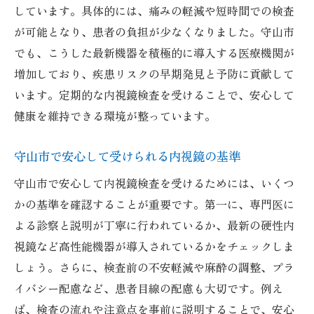
しています。具体的には、痛みの軽減や短時間での検査
ント
が可能となり、患者の負担が少なくなりました。守山市
消化器内科選びに役立つ内視鏡検査の基礎知識
でも、こうした最新機器を積極的に導入する医療機関が
内視鏡検査の流れと消化器内科の選び方
増加しており、疾患リスクの早期発見と予防に貢献して
守山市の消化器内科で働く専門医の特徴
います。定期的な内視鏡検査を受けることで、安心して
内視鏡検査の種類と選ぶ際の注意点
健康を維持できる環境が整っています。
胃カメラと大腸内視鏡の違いと活用法
守山市で安心して受けられる内視鏡の基準
予約しやすいクリニックの見極めポイント
最新技術を導入した消化器内科の魅力
守山市で安心して内視鏡検査を受けるためには、いくつ
かの基準を確認することが重要です。第一に、専門医に
苦痛を抑えた内視鏡検査体験のコツ
よる診察と説明が丁寧に行われているか、最新の硬性内
内視鏡検査で苦痛を減らすための準備方法
視鏡など高性能機器が導入されているかをチェックしま
安心できる内視鏡検査施設の見分け方
しょう。さらに、検査前の不安軽減や麻酔の調整、プラ
麻酔や鎮静剤を活用した内視鏡検査の流れ
イバシー配慮など、患者目線の配慮も大切です。例え
守山市で注目される快適な検査体験の工夫
ば、検査の流れや注意点を事前に説明することで、安心