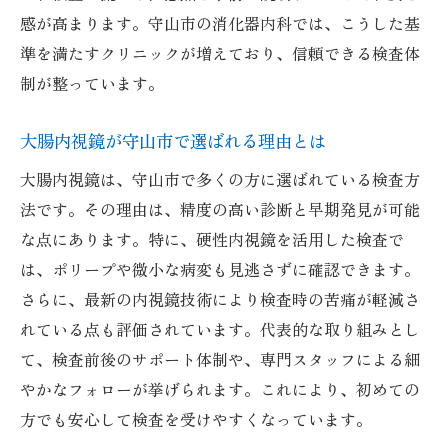
検査後も安心のフォロー体制がある施設選
感が高まります。守山市の消化器内科では、こうした基
び
準を満たすクリニックが増えており、信頼できる検査体
口コミで評判の良い内視鏡検査の特徴
制が整っています。
内視鏡検査を守山市で受ける前に知りたいこと
大腸内視鏡が守山市で選ばれる理由とは
内視鏡検査前に確認しておくべきポイント
大腸内視鏡は、守山市で多くの方に選ばれている検査方
守山市の内視鏡検査の予約や準備の流れ
法です。その理由は、精度の高い診断と早期発見が可能
消化器内科で相談できる疑問や不安の解消
な点にあります。特に、硬性内視鏡を活用した検査で
法
は、ポリープや微小な病変も見逃さずに確認できます。
検査当日の流れとリラックスするための工
さらに、最新の内視鏡技術により検査時の苦痛が軽減さ
夫
れている点も評価されています。代表的な取り組みとし
守山市で女性医師対応の内視鏡施設を探す
て、検査前後のサポート体制や、専門スタッフによる細
コツ
やかなフォローが挙げられます。これにより、初めての
内視鏡検査後の注意点とアフターケアの重
方でも安心して検査を受けやすくなっています。
要性