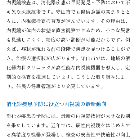
内視鏡検査は、消化器疾患の早期発見・予防において不
ト
可欠な医療技術です。守山市でも健康意識の高まりとと
消化器内科で活用される硬性内視鏡の実例
もに、内視鏡検査の普及が進んでいます。その理由は、
硬性内視鏡が守山市の医療現場で活躍する
内視鏡が体内の状態を直接観察できるため、小さな異常
理由
も見逃しにくく、精度の高い診断が可能だからです。例
安心して受けられる硬性内視鏡検査の工夫
えば、症状が現れる前の段階で疾患を見つけることがで
守山市で受ける内視鏡の安心ポイントとは
き、治療の選択肢が広がります。守山市では、地域の消
内視鏡検査前の不安を解消するための準備
化器内科クリニックが高性能な内視鏡機器を導入し、定
守山市の内視鏡検査で重視する安全対策
期的な検査を推進しています。こうした取り組みによ
苦痛軽減の工夫がされた内視鏡検査の特徴
り、住民の健康管理がより充実しています。
女性医師が在籍する内視鏡検査施設の安心
消化器疾患予防に役立つ内視鏡の最新動向
感
消化器疾患の予防には、最新の内視鏡技術が大きな役割
守山市の消化器内科で受けられるサポート
を果たしています。近年では、硬性内視鏡をはじめとす
体制
る高精度な機器が登場し、検査の安全性や快適性が向上
内視鏡検査後のフォローと健康管理のポイ