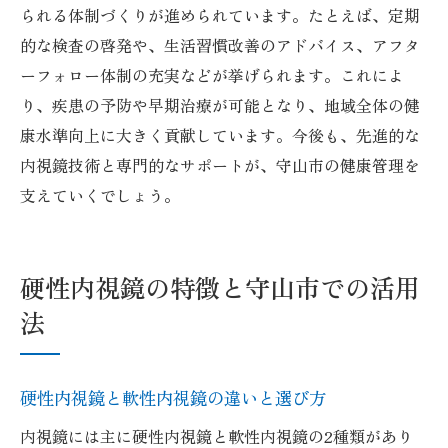
内視鏡検査後のアフターケアと健康管理の
られる体制づくりが進められています。たとえば、定期
コツ
的な検査の啓発や、生活習慣改善のアドバイス、アフタ
アクセスしやすいクリニックの特徴と選び
ーフォロー体制の充実などが挙げられます。これによ
方
り、疾患の予防や早期治療が可能となり、地域全体の健
康水準向上に大きく貢献しています。今後も、先進的な
内視鏡検査の口コミ情報を活用するポイン
内視鏡技術と専門的なサポートが、守山市の健康管理を
ト
支えていくでしょう。
硬性内視鏡の特徴と守山市での活用
法
硬性内視鏡と軟性内視鏡の違いと選び方
内視鏡には主に硬性内視鏡と軟性内視鏡の2種類があり