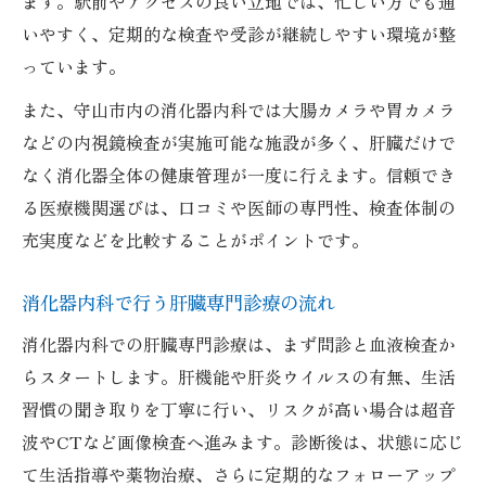
ます。駅前やアクセスの良い立地では、忙しい方でも通
消化器内科専門医による丁寧な説明と安心
いやすく、定期的な検査や受診が継続しやすい環境が整
感
っています。
消化器内科専門医が提案する継続的サポー
また、守山市内の消化器内科では大腸カメラや胃カメラ
ト
などの内視鏡検査が実施可能な施設が多く、肝臓だけで
なく消化器全体の健康管理が一度に行えます。信頼でき
る医療機関選びは、口コミや医師の専門性、検査体制の
充実度などを比較することがポイントです。
消化器内科で行う肝臓専門診療の流れ
消化器内科での肝臓専門診療は、まず問診と血液検査か
らスタートします。肝機能や肝炎ウイルスの有無、生活
習慣の聞き取りを丁寧に行い、リスクが高い場合は超音
波やCTなど画像検査へ進みます。診断後は、状態に応じ
て生活指導や薬物治療、さらに定期的なフォローアップ