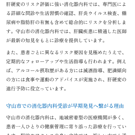
肝硬変のリスク評価に強い消化器内科では、専門医によ
守山市の消化器内科で内視鏡検査を受ける
る詳細な問診や生活習慣の確認、肝炎ウイルス検査、糖
メリット
尿病や脂肪肝の有無も含めて総合的にリスクを分析しま
肝硬変リスク評価に内視鏡検査が不可欠な
す。守山市の消化器内科では、肝臓疾患に精通した医師
理由
が最新の知見をもとに診療を提供しています。
消化器内科の内視鏡検査で早期発見を目指
また、患者ごとに異なるリスク要因を見極めたうえで、
す
定期的なフォローアップや生活指導も行われます。例え
内視鏡検査を消化器内科で受ける安心ポイ
ば、アルコール摂取歴がある方には減酒指導、肥満傾向
ント
の方には食事や運動のアドバイスが実施され、肝硬変の
専門医による消化器内科診療で未来を守る
進行予防に役立っています。
消化器内科専門医が行う肝硬変診療の全体
像
守山市での消化器内科受診が早期発見へ繋がる理由
守山市で消化器内科専門医に相談する利点
守山市の消化器内科は、地域密着型の医療機関が多く、
肝硬変の進行抑制に消化器内科専門医が注
患者一人ひとりの健康管理に寄り添った診療を行ってい
力