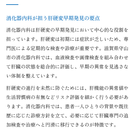
消化器内科で学ぶ肝硬変予防の基礎知識
消化器内科が担う肝硬変早期発見の要点
無症状時から始める消化器内科の生活指導
守山市で実践できる肝硬変予防と消化器内
消化器内科は肝硬変の早期発見において中心的な役割を
科の関係
担っています。肝硬変は初期には症状が乏しいため、専
門医による定期的な検査や診療が重要です。滋賀県守山
消化器内科を活用した肝臓健康管理の方法
市の消化器内科では、血液検査や画像検査を組み合わせ
肝硬変予防に必要な検査を消化器内科で相
て肝臓の状態を総合的に評価し、早期の異常を見逃さな
談
い体制を整えています。
守山市で信頼される消化器内科の選び方
肝硬変の進行を未然に防ぐためには、肝機能の異常値や
消化器内科選びで重視すべき肝硬変対応力
生活習慣病の有無などリスク評価を細かく行う必要があ
肝硬変早期発見につながる消化器内科の条
ります。消化器内科では、患者一人ひとりの背景や既往
件
歴に応じた診療方針を立て、必要に応じて肝臓専門の追
守山市で評判の良い消化器内科の特徴
加検査や治療へと円滑に移行できるのが特徴です。
消化器内科の専門性が肝臓疾患診療に不可