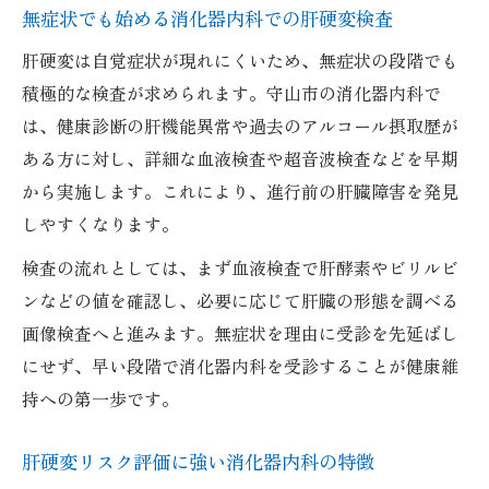
欠な理由
無症状でも始める消化器内科での肝硬変検査
信頼できる消化器内科の探し方のポイント
肝硬変は自覚症状が現れにくいため、無症状の段階でも
生活習慣から始める肝硬変対策ポイント
積極的な検査が求められます。守山市の消化器内科で
消化器内科が提案する肝硬変対策の生活習
は、健康診断の肝機能異常や過去のアルコール摂取歴が
慣
ある方に対し、詳細な血液検査や超音波検査などを早期
肝硬変リスク低減へ消化器内科が推奨する
から実施します。これにより、進行前の肝臓障害を発見
習慣
しやすくなります。
守山市でできる消化器内科監修の予防生活
検査の流れとしては、まず血液検査で肝酵素やビリルビ
食生活改善を消化器内科と連携して進める
ンなどの値を確認し、必要に応じて肝臓の形態を調べる
方法
画像検査へと進みます。無症状を理由に受診を先延ばし
消化器内科で学ぶ運動と肝硬変予防の関係
にせず、早い段階で消化器内科を受診することが健康維
持への第一歩です。
肝硬変リスクに強い内視鏡検査の重要性
消化器内科で受ける内視鏡検査の肝硬変対
肝硬変リスク評価に強い消化器内科の特徴
策