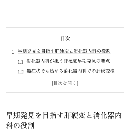
目次
早期発見を目指す肝硬変と消化器内科の役割
消化器内科が担う肝硬変早期発見の要点
無症状でも始める消化器内科での肝硬変検
査
肝硬変リスク評価に強い消化器内科の特徴
守山市での消化器内科受診が早期発見へ繋
がる理由
早期発見を目指す肝硬変と消化器内
消化器内科で行う肝臓専門診療の流れ
科の役割
無症状でも安心の肝硬変予防法を徹底解説