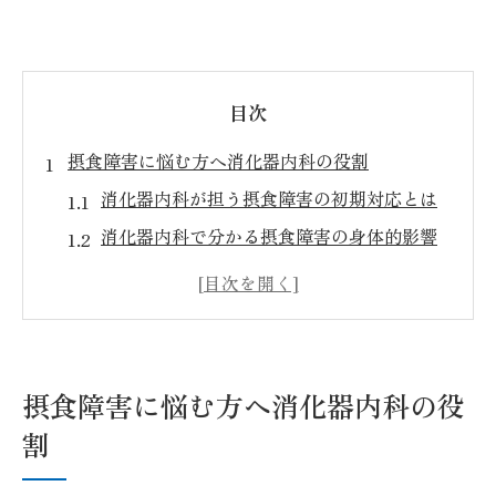
目次
摂食障害に悩む方へ消化器内科の役割
消化器内科が担う摂食障害の初期対応とは
消化器内科で分かる摂食障害の身体的影響
摂食障害と消化器内科の連携治療の重要性
消化器内科で相談できる摂食障害の悩み
摂食障害患者に必要な消化器内科の支援内
容
摂食障害に悩む方へ消化器内科の役
消化器内科で始める摂食障害治療への第一歩
割
消化器内科で受ける摂食障害の初診とは
摂食障害治療の第一歩を消化器内科で踏み