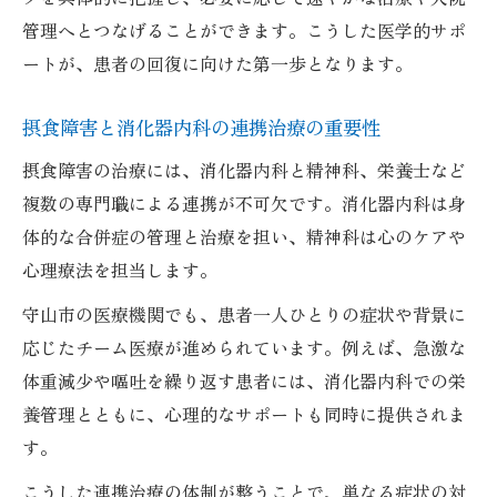
消化器内科が提案する地域連携の治療体制
管理へとつなげることができます。こうした医学的サポ
ートが、患者の回復に向けた第一歩となります。
守山市の消化器内科によるサポート特徴
栄養療法や心理ケアの重要性を深掘り
摂食障害と消化器内科の連携治療の重要性
消化器内科が解説する栄養療法の基本と意
摂食障害の治療には、消化器内科と精神科、栄養士など
義
複数の専門職による連携が不可欠です。消化器内科は身
摂食障害における心理ケアと消化器内科の
体的な合併症の管理と治療を担い、精神科は心のケアや
関係
心理療法を担当します。
消化器内科で進める栄養サポートの実際
守山市の医療機関でも、患者一人ひとりの症状や背景に
心理面にも寄り添う消化器内科の取り組み
応じたチーム医療が進められています。例えば、急激な
消化器内科が重視する栄養指導のポイント
体重減少や嘔吐を繰り返す患者には、消化器内科での栄
養管理とともに、心理的なサポートも同時に提供されま
す。
こうした連携治療の体制が整うことで、単なる症状の対