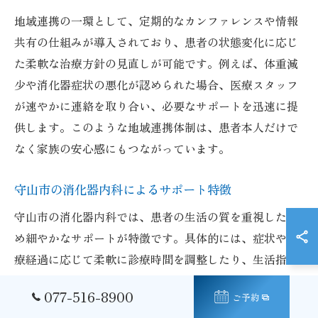
地域連携の一環として、定期的なカンファレンスや情報
共有の仕組みが導入されており、患者の状態変化に応じ
た柔軟な治療方針の見直しが可能です。例えば、体重減
少や消化器症状の悪化が認められた場合、医療スタッフ
が速やかに連絡を取り合い、必要なサポートを迅速に提
供します。このような地域連携体制は、患者本人だけで
なく家族の安心感にもつながっています。
守山市の消化器内科によるサポート特徴
守山市の消化器内科では、患者の生活の質を重視したき
め細やかなサポートが特徴です。具体的には、症状や治
療経過に応じて柔軟に診療時間を調整したり、生活指導
や再発予防のアドバイスを積極的に行っています。ま
077-516-8900
ご予約
た、患者のプライバシーに配慮した個室診察や、家族向