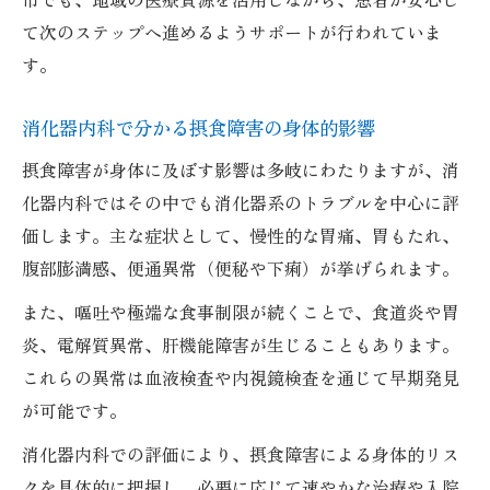
消化器内科で受ける多角的な摂食障害対策
て次のステップへ進めるようサポートが行われていま
摂食障害と消化器内科のチーム医療の実際
す。
消化器内科ならではの治療方法を徹底解説
消化器内科独自の摂食障害治療法の特徴
消化器内科で分かる摂食障害の身体的影響
摂食障害に対する消化器内科の積極的治療
摂食障害が身体に及ぼす影響は多岐にわたりますが、消
策
化器内科ではその中でも消化器系のトラブルを中心に評
消化器内科が行う合併症予防と治療の工夫
価します。主な症状として、慢性的な胃痛、胃もたれ、
摂食障害治療に使われる消化器内科の技術
腹部膨満感、便通異常（便秘や下痢）が挙げられます。
消化器内科の最新治療情報と摂食障害対応
また、嘔吐や極端な食事制限が続くことで、食道炎や胃
守山市周辺で受けられる摂食障害サポート
炎、電解質異常、肝機能障害が生じることもあります。
消化器内科で得られる地域の摂食障害支援
これらの異常は血液検査や内視鏡検査を通じて早期発見
守山市で利用できる消化器内科の相談窓口
が可能です。
地域の消化器内科で受ける摂食障害サポー
消化器内科での評価により、摂食障害による身体的リス
ト内容
クを具体的に把握し、必要に応じて速やかな治療や入院