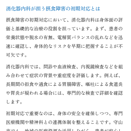
消化器内科が担う摂食障害の初期対応とは
出す
消化器内科が提案する摂食障害の初期診断
摂食障害の初期対応において、消化器内科は身体面の評
法
価と基礎的な治療の役割を担っています。まず、患者の
栄養状態や脱水の有無、電解質バランスの乱れなどを迅
患者と向き合う消化器内科の治療方針解説
速に確認し、身体的なリスクを早期に把握することが不
摂食障害治療の流れを消化器内科で理解す
可欠です。
る
身体と心を支える摂食障害の専門的アプローチ
消化器内科では、問診や血液検査、内視鏡検査などを組
み合わせて症状の背景や重症度を評価します。例えば、
消化器内科の専門治療で心身を総合サポー
長期間の拒食や過食による胃腸障害、嘔吐による食道炎
ト
や胃炎が疑われる場合には、専門的な検査で詳細を確認
摂食障害における消化器内科と心理ケアの
します。
連携
初期対応で重要なのは、身体の安全を確保しつつ、専門
身体と心を守る消化器内科の治療アプロー
医療機関や精神科との連携体制を整えることです。守山
チ
市でも、地域の医療資源を活用しながら、患者が安心し