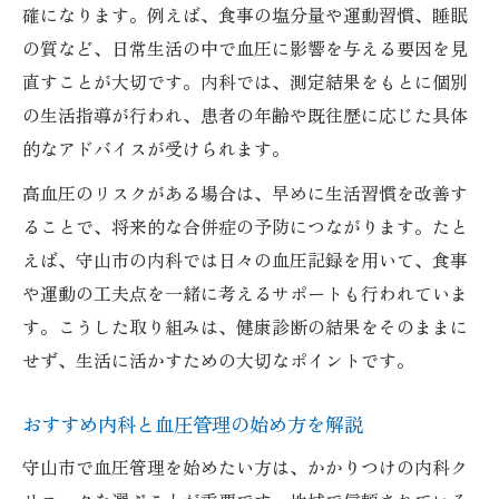
確になります。例えば、食事の塩分量や運動習慣、睡眠
守山市で選ぶ内科クリニックと血圧計の活
の質など、日常生活の中で血圧に影響を与える要因を見
用法
直すことが大切です。内科では、測定結果をもとに個別
内科クリニックで始める安心の健康サポート
の生活指導が行われ、患者の年齢や既往歴に応じた具体
内科クリニックでの血圧計活用による安心
的なアドバイスが受けられます。
診療
高血圧のリスクがある場合は、早めに生活習慣を改善す
守山市のおすすめ内科クリニックの選び方
ることで、将来的な合併症の予防につながります。たと
健康診断病院でのサポート体制と内科の強
えば、守山市の内科では日々の血圧記録を用いて、食事
み
や運動の工夫点を一緒に考えるサポートも行われていま
血圧測定での内科医のアドバイスが心強い
す。こうした取り組みは、健康診断の結果をそのままに
理由
せず、生活に活かすための大切なポイントです。
内科での生活習慣改善サポート事例を紹介
おすすめ内科と血圧管理の始め方を解説
守山市で血圧管理を始めたい方は、かかりつけの内科ク