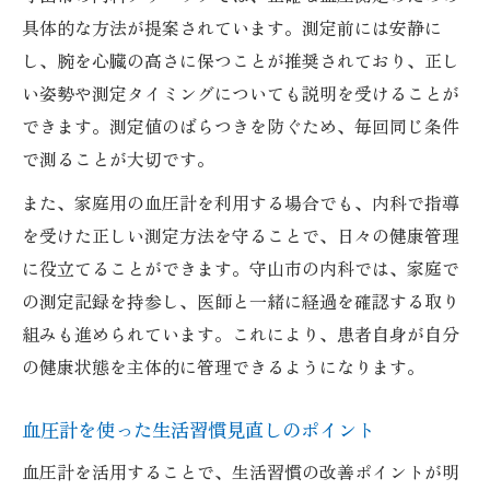
守山市の39歳以下検診における内科の役割
具体的な方法が提案されています。測定前には安静に
若い世代が内科クリニックで検査を受ける
し、腕を心臓の高さに保つことが推奨されており、正し
意義
い姿勢や測定タイミングについても説明を受けることが
できます。測定値のばらつきを防ぐため、毎回同じ条件
内科の健康診断で押さえたいポイントと流
で測ることが大切です。
れ
血圧計を活用した守山市の健診事情を解説
また、家庭用の血圧計を利用する場合でも、内科で指導
を受けた正しい測定方法を守ることで、日々の健康管理
血圧計が守山市の健康診断で果たす役割とは
に役立てることができます。守山市の内科では、家庭で
内科の血圧計が守山市の健診で重要な理由
の測定記録を持参し、医師と一緒に経過を確認する取り
血圧計を活用した健康診断の流れを詳しく
組みも進められています。これにより、患者自身が自分
紹介
の健康状態を主体的に管理できるようになります。
内科クリニックでの血圧測定がもたらす安
心感
血圧計を使った生活習慣見直しのポイント
健康診断病院での血圧チェックの具体的な
血圧計を活用することで、生活習慣の改善ポイントが明
手順