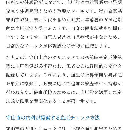
内科での健康診断において、血圧計は生活習慣病の早期
れ
発見や体調管理のための重要なツールです。特に滋賀県
雇い入れ時健康診断で注目の血圧チェック
守山市では、若い世代を含めた幅広い年齢層の方が定期
生活習慣病予防へ内科を通じた血圧チェック
的に血圧測定を受けることで、自身の健康状態を把握し
内科の血圧計で生活習慣病リスクを把握し
やすくなります。血圧の異常は自覚症状が少ないため、
よう
日常的なチェックが体調悪化の予防に直結します。
守山市の内科クリニックで健康予防の第一
たとえば、守山市内のクリニックでは初診時や定期健診
歩
時に血圧測定が必ず行われ、患者ごとに経時的な変化を
血圧測定が生活習慣見直しに与える影響と
記録しています。これにより、血圧の上昇傾向や異常値
は
を早期に察知し、必要に応じて追加の検査や生活指導が
内科での定期チェックが早期発見のカギに
行われます。健康維持のためには、血圧計を活用した定
呼吸器内科も活用した予防策を内科目線で
期的な測定を習慣化することが第一歩です。
解説
若い世代が知っておきたい守山市内科健診事情
守山市の内科が提案する血圧チェック方法
内科での血圧計活用が若年層健診の要に
守山市の内科クリニックでは、正確な血圧測定のための