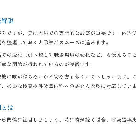
守山市で呼吸器内科を探す際の確認ポイント
内科で受けられる咳診療の具体的な流れ
底解説
守山市内科クリニックの口コミ活用術
がちですが、実は内科での専門的な診察が重要です。内科
呼吸器内科名医を見つける内科の比較方法
過を整理しておくと診察がスムーズに進みます。
守山市で咳と向き合う内科の診療体験
活での変化（引っ越しや職場環境の変化など）も伝えるこ
内科受診時に体験できる咳への丁寧な診療
丁寧な問診が行われているのが特徴です。
守山市内科での咳に対する検査と説明の流れ
家族に咳が移らないか不安な方も多くいらっしゃいます。
呼吸器内科での診療を受ける内科患者の声
て、必要な検査や呼吸器内科への紹介も柔軟に対応してい
内科医の診察で安心できるポイントを解説
守山市で選ばれる内科の診療体験例を紹介
制とは
呼吸器に不安を感じたら内科受診のすすめ
や専門性に注目しましょう。特に咳が続く場合、呼吸器疾
呼吸器の不調は内科で早めに相談しよう
守山市で内科を利用する際の安心サポート