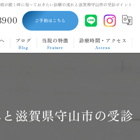
で咳が続く時に知っておきたい診療の流れと滋賀県守山市の受診ポイント
8900
ご予約はこちら
へ
ブログ
当院の特徴
診療時間・アクセス
Blog
Feature
Access
内視鏡
胃カメラ
大腸カメラ
れと滋賀県守山市の受診
ダイエット
腹痛