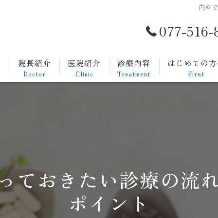
内科
077-516-
ト
院長紹介
医院紹介
診療内容
はじめての方
Doctor
Clinic
Treatment
First
一般内科
発熱外来
生活習慣病
っておきたい診療の流
消化器内科
ポイント
胃カメラについて
大腸カメラについて