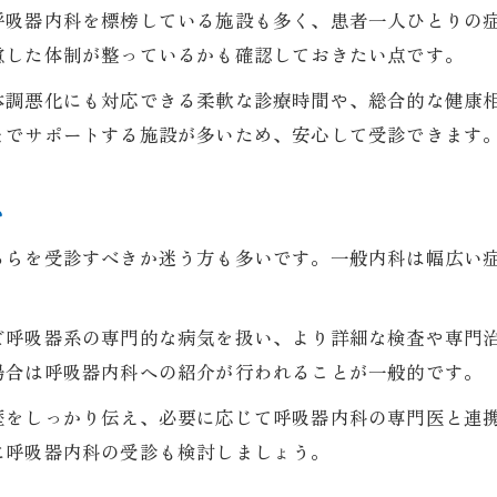
呼吸器内科を標榜している施設も多く、患者一人ひとりの
内科で呼吸器の違和感を伝えるポイント整理
慮した体制が整っているかも確認しておきたい点です。
呼吸器内科と一般内科の受診選びのコツ
体調悪化にも対応できる柔軟な診療時間や、総合的な健康
内科受診時に知っておきたい咳症状の注意点
までサポートする施設が多いため、安心して受診できます
咳症状の裏に潜む原因と内科でできる対応
内科で見極める咳の原因と診断プロセス
い
咳が続く場合の内科での検査内容を知る
ちらを受診すべきか迷う方も多いです。一般内科は幅広い
内科で行う呼吸器系疾患の初期対応とは
守山市の内科で受ける咳治療の進め方
ど呼吸器系の専門的な病気を扱い、より詳細な検査や専門
呼吸器内科専門医が行う内科的アプローチ
場合は呼吸器内科への紹介が行われることが一般的です。
守山市で内科を受診する際のポイントとは
歴をしっかり伝え、必要に応じて呼吸器内科の専門医と連
守山市の内科受診時に準備するべきこと
に呼吸器内科の受診も検討しましょう。
咳症状で内科に相談するタイミングを解説