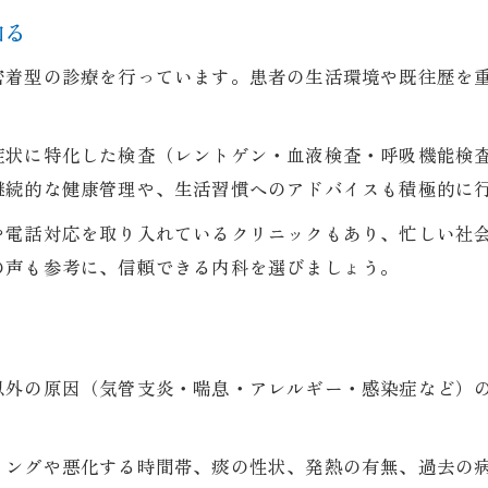
呼吸器内科と連携した内科受診を考える
知る
守山市の内科クリニック選びの注目点紹介
密着型の診療を行っています。患者の生活環境や既往歴を
内科で受診前に把握したい診療の流れ
症状に特化した検査（レントゲン・血液検査・呼吸機能検
継続的な健康管理や、生活習慣へのアドバイスも積極的に
や電話対応を取り入れているクリニックもあり、忙しい社
の声も参考に、信頼できる内科を選びましょう。
以外の原因（気管支炎・喘息・アレルギー・感染症など）
ミングや悪化する時間帯、痰の性状、発熱の有無、過去の