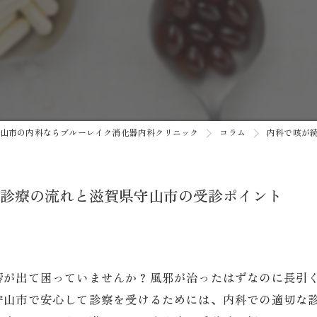
がん検診
健康診断
予防接種
自費診療
山市の内科ならブルーレイク消化器内科クリニック
コラム
内科で咳が
AI内視鏡システム/AI胸部レン
診療の流れと滋賀県守山市の受診ポイント
響が出て困っていませんか？風邪が治ったはずなのに長引
守山市で安心して診察を受けるためには、内科での適切な