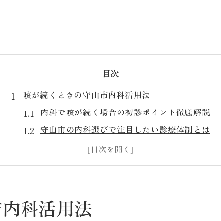
目次
咳が続くときの守山市内科活用法
内科で咳が続く場合の初診ポイント徹底解説
守山市の内科選びで注目したい診療体制とは
呼吸器内科を受診する際の内科との違い
守山市で咳を相談できる内科の特徴を知る
長引く咳は内科で何を相談すべきか
長引く咳に悩む方へ守山の内科選び
市内科活用法
咳が治らない場合の内科の選び方ガイド