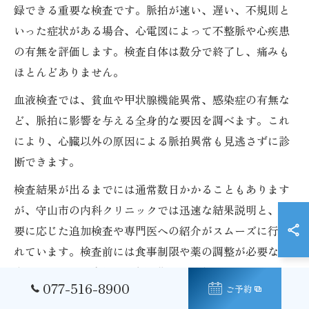
録できる重要な検査です。脈拍が速い、遅い、不規則と
いった症状がある場合、心電図によって不整脈や心疾患
の有無を評価します。検査自体は数分で終了し、痛みも
ほとんどありません。
血液検査では、貧血や甲状腺機能異常、感染症の有無な
ど、脈拍に影響を与える全身的な要因を調べます。これ
により、心臓以外の原因による脈拍異常も見逃さずに診
断できます。
検査結果が出るまでには通常数日かかることもあります
が、守山市の内科クリニックでは迅速な結果説明と、必
要に応じた追加検査や専門医への紹介がスムーズに行わ
れています。検査前には食事制限や薬の調整が必要な場
合もあるため、事前に医師の指示を確認しておきましょ
077-516-8900
ご予約
う。