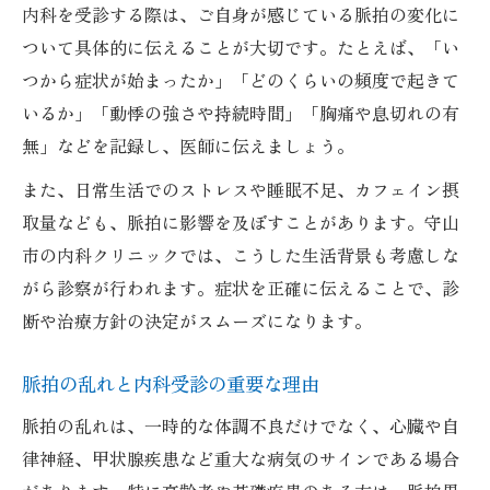
内科を受診する際は、ご自身が感じている脈拍の変化に
内科の診療時間や予約体制も確認しよう
ついて具体的に伝えることが大切です。たとえば、「い
守山市の内科探しで重視すべき設備面
つから症状が始まったか」「どのくらいの頻度で起きて
いるか」「動悸の強さや持続時間」「胸痛や息切れの有
無」などを記録し、医師に伝えましょう。
また、日常生活でのストレスや睡眠不足、カフェイン摂
取量なども、脈拍に影響を及ぼすことがあります。守山
市の内科クリニックでは、こうした生活背景も考慮しな
がら診察が行われます。症状を正確に伝えることで、診
断や治療方針の決定がスムーズになります。
脈拍の乱れと内科受診の重要な理由
脈拍の乱れは、一時的な体調不良だけでなく、心臓や自
律神経、甲状腺疾患など重大な病気のサインである場合