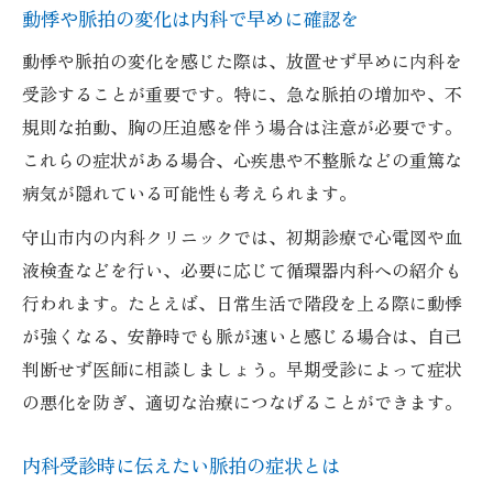
動悸や脈拍の変化は内科で早めに確認を
ストレスと脈拍異常の関係を内科で確認
動悸や脈拍の変化を感じた際は、放置せず早めに内科を
内科で相談できる心因性動悸の対処法
受診することが重要です。特に、急な脈拍の増加や、不
内科での脈拍測定と精密検査の流れ
規則な拍動、胸の圧迫感を伴う場合は注意が必要です。
内科で受ける脈拍測定と代表的な検査内容
これらの症状がある場合、心疾患や不整脈などの重篤な
脈拍異常の精密検査までの内科の流れ
病気が隠れている可能性も考えられます。
内科での脈拍測定手順と検査機器の特徴
守山市内の内科クリニックでは、初期診療で心電図や血
内科が実施する心電図や血液検査のポイン
液検査などを行い、必要に応じて循環器内科への紹介も
ト
行われます。たとえば、日常生活で階段を上る際に動悸
脈拍異常時の内科検査で安心を得る方法
が強くなる、安静時でも脈が速いと感じる場合は、自己
守山市で安心できる内科探しのコツ
判断せず医師に相談しましょう。早期受診によって症状
守山市で内科を選ぶときの重要ポイント
の悪化を防ぎ、適切な治療につなげることができます。
内科の口コミや評判を上手に活用する方法
内科受診時に伝えたい脈拍の症状とは
守山市で女性医師在籍の内科を調べる利点