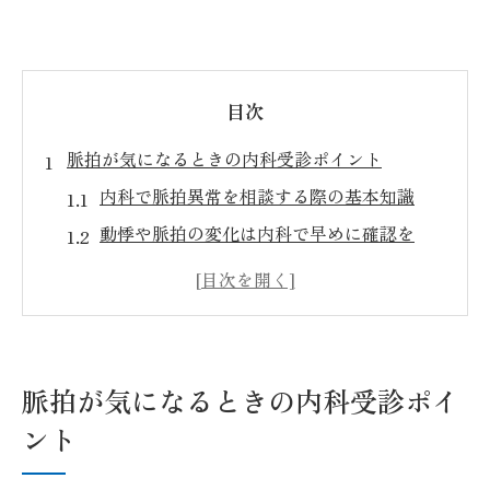
目次
脈拍が気になるときの内科受診ポイント
内科で脈拍異常を相談する際の基本知識
動悸や脈拍の変化は内科で早めに確認を
内科受診時に伝えたい脈拍の症状とは
脈拍の乱れと内科受診の重要な理由
内科で安心して脈拍を測定する流れ
守山市で内科を選ぶなら押さえたい基準
脈拍が気になるときの内科受診ポイ
守山市の内科選びで重視したい診療体制
ント
内科の専門性と脈拍相談の安心感を比較