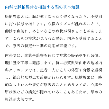
守山市で信頼できる内科の特徴を解説
内科で脈拍異常を相談する際の基本知識
内科の評判や専門医の有無も重要な選択軸
脈拍異常とは、脈が速くなったり遅くなったり、不規則
守山市内科クリニックの診療対応をチェッ
に打つ状態を指します。心臓のリズムが乱れることで、
ク
動悸や息切れ、めまいなどの症状が現れることがありま
動悸や心臓バクバクに内科は対応するか
す。これらの症状が見られた場合、内科を受診すること
動悸や心臓の違和感は内科で相談できる
で、原因の特定や早期の対応が可能です。
心臓バクバクの症状と内科診療の流れ
内科では、問診や診察を通じて症状の経過や生活習慣、
内科での動悸の原因特定と対応方法
既往歴を丁寧に確認します。特に滋賀県守山市の地域内
心臓症状へ内科ができる検査とサポート
科クリニックでは、患者一人ひとりの体質や背景を重視
内科受診で不安な動悸の解消を目指す
し、総合的な視点で診療が行われます。脈拍異常は一時
ストレス起因の脈拍異常も内科で相談可能
的なストレスや疲労が原因のこともありますが、心臓や
ストレスによる脈拍の変化も内科が対応
甲状腺などの病気が隠れていることもあるため、早めの
相談が大切です。
内科で心因性の脈拍異常をどう伝えるか
内科が教えるストレス対策と脈拍管理法