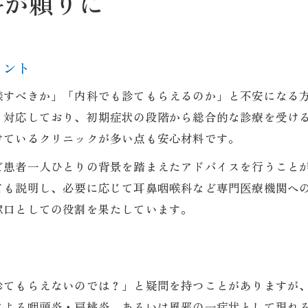
科が頼りに
守山市の内科なら喉の痛みも幅広く対応
内科受診で得られる総合的な診療メリット
守山市内科クリニックの評判と選び方解説
イント
アクセス便利な内科で家族も安心受診
談すべきか」「内科でも診てもらえるのか」と不安になる
守山市の内科が選ばれる理由と患者の声
く対応しており、初期症状の段階から総合的な診療を受け
急な喉の痛みで迷ったらこの選択
けているクリニックが多い点も安心材料です。
急な喉の痛みは内科が初診の窓口になる
ど患者一人ひとりの背景を踏まえたアドバイスを行うこと
守山市で内科を選ぶときの判断基準は
ても説明し、必要に応じて耳鼻咽喉科など専門医療機関へ
発熱外来を活用した内科受診の流れ
窓口としての役割を果たしています。
内科と耳鼻咽喉科の選び方ポイント
守山市で急な症状に即日対応できる内科
内科で喉の異変に安心対応する方法
診てもらえないのでは？」と疑問を持つことがありますが
内科で喉の異変を相談する手順と準備
による咽頭炎・扁桃炎、あるいは風邪の一症状として現れ