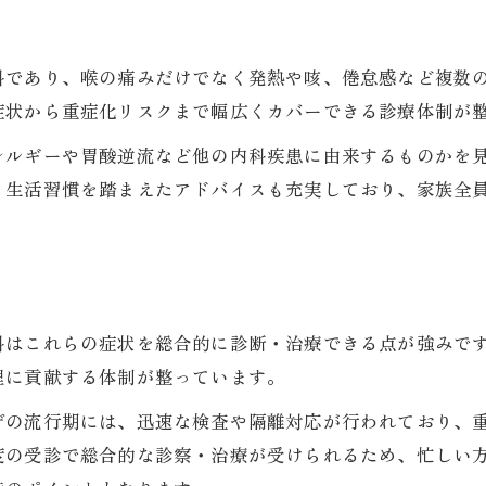
内科と耳鼻咽喉科を迷った際の判断基準
予約やアクセス面で内科が便利な理由
科であり、喉の痛みだけでなく発熱や咳、倦怠感など複数
症状から重症化リスクまで幅広くカバーできる診療体制が
守山市で評判のいい内科の見分け方
レルギーや胃酸逆流など他の内科疾患に由来するものかを
、生活習慣を踏まえたアドバイスも充実しており、家族全
科はこれらの症状を総合的に診断・治療できる点が強みで
理に貢献する体制が整っています。
ザの流行期には、迅速な検査や隔離対応が行われており、
度の受診で総合的な診察・治療が受けられるため、忙しい