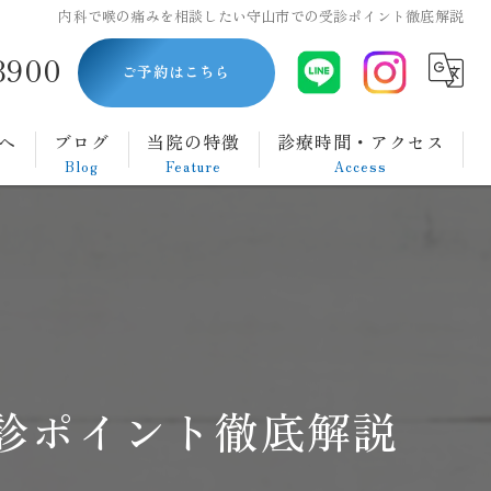
内科で喉の痛みを相談したい守山市での受診ポイント徹底解説
8900
ご予約はこちら
へ
ブログ
当院の特徴
診療時間・アクセス
Blog
Feature
Access
内視鏡
胃カメラ
大腸カメラ
ダイエット
診ポイント徹底解説
腹痛