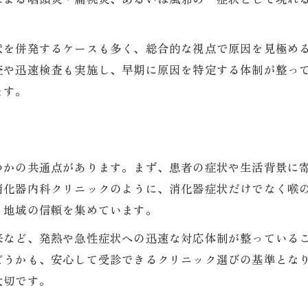
症状に合わせた内科での検査や診断内容
守山市の内科で受けられる安心のサポート
状を併発するケースも多く、総合的な視点で原因を見極め
内科クリニックで重症化を防ぐ受診方法
査や迅速検査も実施し、早期に原因を特定する体制が整っ
ます。
消化器内科や循環器内科との連携の重要性
守山市の内科でできる診療内容解説
守山市の内科が行う主な喉の診療内容
発熱や咳にも強い守山市の内科の特徴
つかの共通点があります。まず、患者の症状や生活背景に
消化器内科・循環器内科との違いと役割
消化器内科クリニックのように、消化器症状だけでなく喉
、地域の信頼を集めています。
内科で可能な喉の検査や治療の流れ
守山市内科クリニックの診療サービス比較
来など、発熱や急性症状への迅速な対応体制が整っている
どうかも、安心して受診できるクリニック選びの基準とな
喉が痛い時に内科を選ぶポイント
大切です。
喉が痛い時に内科を選ぶべき理由まとめ
内科選びで役立つ守山市の口コミ情報