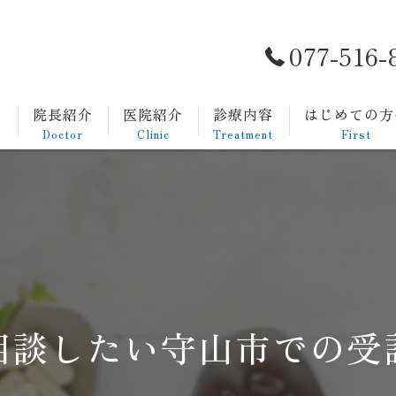
077-516-
ト
院長紹介
医院紹介
診療内容
はじめての方
Doctor
Clinic
Treatment
First
一般内科
発熱外来
生活習慣病
消化器内科
相談したい守山市での受
胃カメラについて
大腸カメラについて