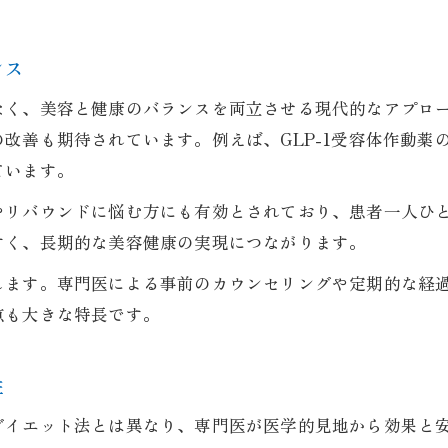
守山市で医療痩身が選ばれる理由とは
皮膚科と医療痩身の連携で安心サポート
ンス
医療痩身を成功に導くクリニックの工夫
なく、美容と健康のバランスを両立させる現代的なアプロ
口コミで評判の医療痩身のポイント解説
改善も期待されています。例えば、GLP-1受容体作動薬
信頼できるクリニック選びのヒント
ています。
医療痩身で重視したいクリニックの条件
やリバウンドに悩む方にも有効とされており、患者一人ひ
美容健康を支える医師選びのポイント
すく、長期的な美容健康の実現につながります。
予約やアクセス重視で選ぶ医療痩身医院
します。専門医による事前のカウンセリングや定期的な経
口コミ評価から考えるクリニックの信頼度
点も大きな特長です。
医療痩身で大切なカウンセリング体験談
理想実現へ最新医療痩身の魅力に迫る
性
医療痩身の最新技術で理想の自分へ前進
イエット法とは異なり、専門医が医学的見地から効果と安全
医療痩身の魅力と他美容治療との違い