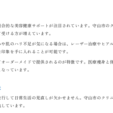
医療痩身と美容の継続が未来を変える
自分らしい美しさを育む医療痩身の選択
医療痩身で自信を持って美容習慣を継続
総合的な美容健康サポートが注目されています。守山市の
て受ける方が増えています。
みや肌のハリ不足が気になる場合は、レーザー治療やヒア
な印象を手に入れることが可能です。
てオーダーメイドで提供されるのが特徴です。医療痩身と
となっています。
訣
並行して日常生活の見直しが欠かせません。守山市のクリ
施しています。