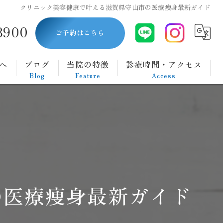
クリニック美容健康で叶える滋賀県守山市の医療痩身最新ガイド
8900
ご予約はこちら
へ
ブログ
当院の特徴
診療時間・アクセス
Blog
Feature
Access
内視鏡
胃カメラ
大腸カメラ
ダイエット
の医療痩身最新ガイド
腹痛