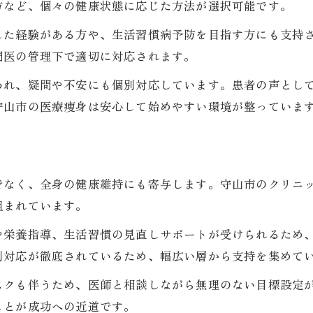
方など、個々の健康状態に応じた方法が選択可能です。
健康美を支える医療痩身の進化に注目
した経験がある方や、生活習慣病予防を目指す方にも支持
医療痩身の導入事例と効果的な使い方
門医の管理下で適切に対応されます。
医療痩身を活用した美容の新しい可能性
われ、疑問や不安にも個別対応しています。患者の声とし
医療痩身を通じた健康美の秘訣を紹介
守山市の医療痩身は安心して始めやすい環境が整っていま
医療痩身で叶える健康美の生活習慣とは
美しく健康でいるための医療痩身の工夫
医療痩身後のセルフケアと美容維持法
でなく、全身の健康維持にも寄与します。守山市のクリニ
健康美を支える医療痩身の体験談集
組まれています。
医療痩身で実感できる身体の変化と効果
や栄養指導、生活習慣の見直しサポートが受けられるため
美容医療で始める自分磨きの第一歩
別対応が徹底されているため、幅広い層から支持を集めて
医療痩身から始める新しい自分磨き方法
スクも伴うため、医師と相談しながら無理のない目標設定
美容医療と医療痩身で叶う理想の自分
ことが成功への近道です。