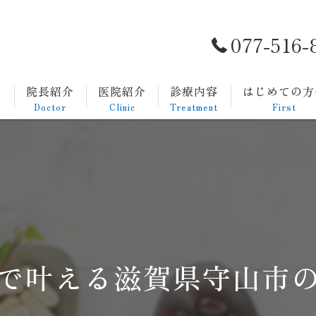
077-516-
ト
院長紹介
医院紹介
診療内容
はじめての方
Doctor
Clinic
Treatment
First
一般内科
発熱外来
生活習慣病
消化器内科
で叶える滋賀県守山市
胃カメラについて
大腸カメラについて