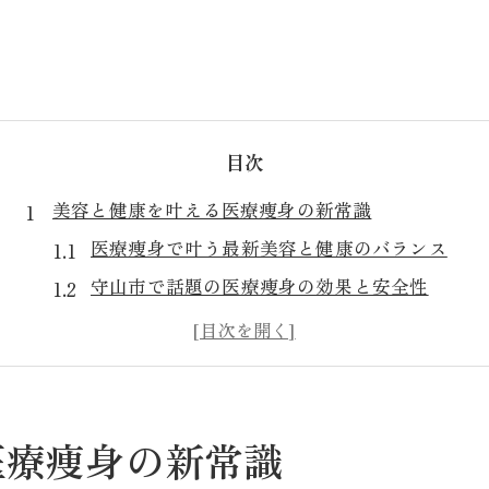
目次
美容と健康を叶える医療痩身の新常識
医療痩身で叶う最新美容と健康のバランス
守山市で話題の医療痩身の効果と安全性
医療痩身が導く理想の美容健康への道
医療痩身と美容皮膚科の新しい関係性
医療痩身で実現する健やかな毎日の秘訣
守山市で注目の医療痩身を徹底解説
医療痩身の新常識
医療痩身の特徴と守山市の最新動向