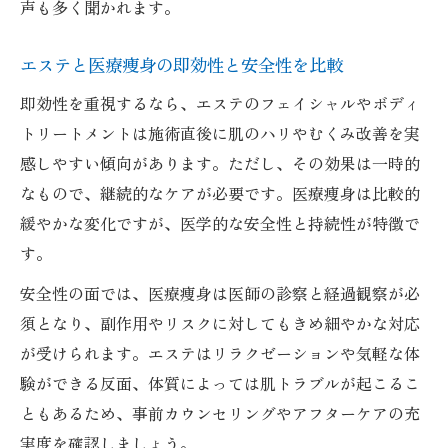
声も多く聞かれます。
リラクゼーション重視の方に医療痩身が支
持される理由
エステと医療痩身の即効性と安全性を比較
医療痩身とエステのリラックス効果を徹底
即効性を重視するなら、エステのフェイシャルやボディ
比較
トリートメントは施術直後に肌のハリやむくみ改善を実
ストレスケアにも役立つ医療痩身の魅力を
感しやすい傾向があります。ただし、その効果は一時的
紹介
なもので、継続的なケアが必要です。医療痩身は比較的
医療痩身ならではの継続ケアポイントを紹介
緩やかな変化ですが、医学的な安全性と持続性が特徴で
医療痩身の継続ケアで美肌効果を実感する
す。
方法
安全性の面では、医療痩身は医師の診察と経過観察が必
医療痩身を長く続けるためのポイントと工
須となり、副作用やリスクに対してもきめ細やかな対応
夫
が受けられます。エステはリラクゼーションや気軽な体
継続的な医療痩身ケアで健康的な肌を目指
験ができる反面、体質によっては肌トラブルが起こるこ
す
ともあるため、事前カウンセリングやアフターケアの充
実度を確認しましょう。
医療痩身のメンテナンスで変わる肌質改善