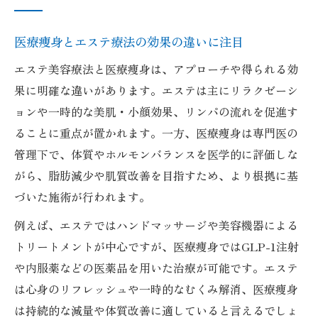
肌質改善へ導く医療痩身の選び方に迫る
肌質改善に効果的な医療痩身の選び方の基
医療痩身とエステ療法の効果の違いに注目
本
エステ美容療法と医療痩身は、アプローチや得られる効
自分の肌悩みに合う医療痩身メニューの見
果に明確な違いがあります。エステは主にリラクゼーシ
極め方
ョンや一時的な美肌・小顔効果、リンパの流れを促進す
医療痩身で目指す理想の美肌ケアのポイン
ることに重点が置かれます。一方、医療痩身は専門医の
ト
管理下で、体質やホルモンバランスを医学的に評価しな
がら、脂肪減少や肌質改善を目指すため、より根拠に基
医療痩身を選ぶ際に重視すべき安全性と信
づいた施術が行われます。
頼性
ライフスタイルに合う医療痩身の通い方と
例えば、エステではハンドマッサージや美容機器による
工夫
トリートメントが中心ですが、医療痩身ではGLP-1注射
理想の美肌ケアを始めるための最適な方法
や内服薬などの医薬品を用いた治療が可能です。エステ
は心身のリフレッシュや一時的なむくみ解消、医療痩身
医療痩身とエステの併用で美肌を目指す秘
は持続的な減量や体質改善に適していると言えるでしょ
訣