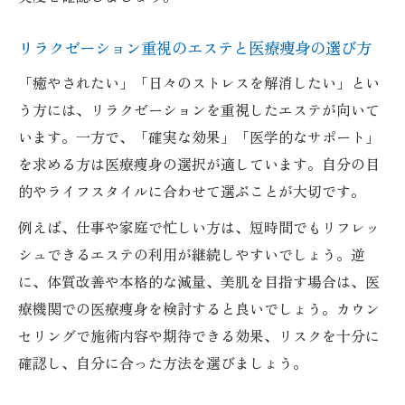
効果
リラクゼーション重視のエステと医療痩身の選び方
無理なく続けられる医療痩身のケアプラン
の工夫
「癒やされたい」「日々のストレスを解消したい」とい
う方には、リラクゼーションを重視したエステが向いて
自分に合う美容アプローチの見極め方を学ぼう
います。一方で、「確実な効果」「医学的なサポート」
医療痩身とエステで迷う時の選び方のポイ
を求める方は医療痩身の選択が適しています。自分の目
ント
的やライフスタイルに合わせて選ぶことが大切です。
自分の肌状態に合わせた医療痩身アプロー
例えば、仕事や家庭で忙しい方は、短時間でもリフレッ
チ
シュできるエステの利用が継続しやすいでしょう。逆
医療痩身で理想の美肌を叶えるための選択
に、体質改善や本格的な減量、美肌を目指す場合は、医
術
療機関での医療痩身を検討すると良いでしょう。カウン
ライフスタイル別に選ぶ医療痩身と美容療
セリングで施術内容や期待できる効果、リスクを十分に
法
確認し、自分に合った方法を選びましょう。
医療痩身アプローチで満足するためのコツ
を紹介