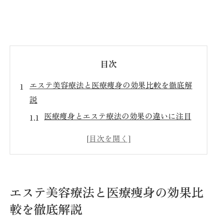
目次
エステ美容療法と医療痩身の効果比較を徹底解
説
医療痩身とエステ療法の効果の違いに注目
医療痩身が目指す持続的な美容効果とは
エステと医療痩身の即効性と安全性を比較
リラクゼーション重視のエステと医療痩身
の選び方
エステ美容療法と医療痩身の効果比
医療痩身がもたらす肌質改善のポイントを
較を徹底解説
解説