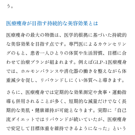
う。
理想の美肌ケアは医療痩身から始めるのが
効果的
医療痩身が目指す持続的な美容効果とは
肌質や悩みに合わせた美肌ケアの進め方と
医療痩身の最大の特徴は、医学的根拠に基づいた持続的
注意点
な美容効果を目指す点です。専門医によるカウンセリン
続けやすい医療痩身ケアで理想の美肌へ導
グのもと、患者一人ひとりの体質や生活習慣、目標に合
く方法
わせて治療プランが組まれます。例えばGLP-1医療痩身
医療痩身で叶える美肌ケアの継続のコツを
では、ホルモンバランスや消化器の働きを整えながら体
紹介
重減少を促し、リバウンドしにくい体質へと導きます。
リラクゼーション派も納得の美容療法体験ガイ
さらに、医療痩身では定期的な効果測定や食事・運動指
ド
導も併用されることが多く、短期的な減量だけでなく長
医療痩身でもリラクゼーションを感じる理
期的な美肌・健康維持が可能となります。実際に「自己
由
流ダイエットではリバウンドが続いていたが、医療痩身
エステと医療痩身で得られる癒し体験の違
で安定して目標体重を維持できるようになった」という
い