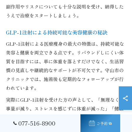
副作用やリスクについても十分な説明を受け、納得した
うえで治療をスタートしましょう。
GLP-1注射による持続可能な美容健康の秘訣
GLP-1注射による医療痩身の最大の特徴は、持続可能な
美容と健康を両立できる点です。リバウンドしにくい体
質を目指すには、単に体重を落とすだけでなく、生活習
慣の見直しや継続的なサポートが不可欠です。守山市の
クリニックでは、施術後も定期的なフォローアップが行
われています。
実際にGLP-1注射を受けた方の声として、「無理なく食
事量が減り、ストレスを感じずに体重が減った」「健康
診断の数値も改善した」という事例が多く寄せられてい
077-516-8900
ご予約
ます。こうした成功例は、医療機関でのきめ細かなサポ