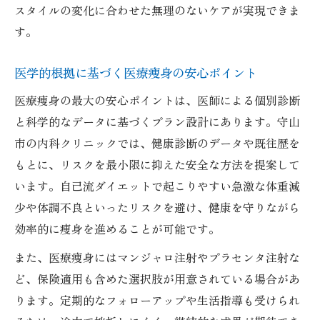
スタイルの変化に合わせた無理のないケアが実現できま
関係性
す。
保険適用を考慮した医療痩身の賢い選択法
ライフスタイルに合う医療痩身のポイント
医学的根拠に基づく医療痩身の安心ポイント
解説
医療痩身の最大の安心ポイントは、医師による個別診断
医療痩身で注意すべきリスクと安全性につ
と科学的なデータに基づくプラン設計にあります。守山
いて
市の内科クリニックでは、健康診断のデータや既往歴を
健康診断を活かした賢い痩身アプローチ術
もとに、リスクを最小限に抑えた安全な方法を提案して
健康診断を活用した医療痩身の始め方
います。自己流ダイエットで起こりやすい急激な体重減
医療痩身と健康診断の連携で効率的に痩せ
少や体調不良といったリスクを避け、健康を守りながら
る方法
効率的に痩身を進めることが可能です。
健康診断データを活かす医療痩身の新提案
また、医療痩身にはマンジャロ注射やプラセンタ注射な
健康状態に合わせた医療痩身アプローチの
ど、保険適用も含めた選択肢が用意されている場合があ
ポイント
ります。定期的なフォローアップや生活指導も受けられ