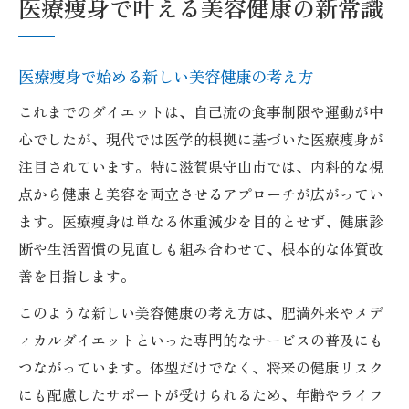
医療痩身で叶える美容健康の新常識
自己流ダイエットと医療痩身の違いを解説
滋賀県守山市の美と健康を支える最新医療痩身
医療痩身で始める新しい美容健康の考え方
守山市で注目される医療痩身の最新動向と
は
これまでのダイエットは、自己流の食事制限や運動が中
地元で受けられる医療痩身のメリットと魅
心でしたが、現代では医学的根拠に基づいた医療痩身が
力
注目されています。特に滋賀県守山市では、内科的な視
点から健康と美容を両立させるアプローチが広がってい
滋賀の医療痩身が美と健康に与える影響を
ます。医療痩身は単なる体重減少を目的とせず、健康診
解説
断や生活習慣の見直しも組み合わせて、根本的な体質改
守山市の医療痩身と従来ダイエットの違い
善を目指します。
最新医療痩身サービスの選び方と比較ポイ
ント
このような新しい美容健康の考え方は、肥満外来やメデ
ィカルダイエットといった専門的なサービスの普及にも
メディカルダイエット選びで大切な視点とは
つながっています。体型だけでなく、将来の健康リスク
医療痩身におけるクリニック選びの重要性
にも配慮したサポートが受けられるため、年齢やライフ
メディカルダイエットの効果と医療痩身の