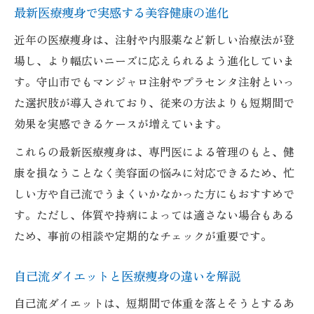
めるコツ
最新医療痩身で実感する美容健康の進化
自宅ケアと医療痩身の連携による理想のボ
近年の医療痩身は、注射や内服薬など新しい治療法が登
ディ実現
場し、より幅広いニーズに応えられるよう進化していま
医療痩身後におすすめのセルフケア習慣を
す。守山市でもマンジャロ注射やプラセンタ注射といっ
解説
た選択肢が導入されており、従来の方法よりも短期間で
医療痩身とセルフケアの相乗効果で健康寿
効果を実感できるケースが増えています。
命を延ばす
これらの最新医療痩身は、専門医による管理のもと、健
康を損なうことなく美容面の悩みに対応できるため、忙
しい方や自己流でうまくいかなかった方にもおすすめで
す。ただし、体質や持病によっては適さない場合もある
ため、事前の相談や定期的なチェックが重要です。
自己流ダイエットと医療痩身の違いを解説
自己流ダイエットは、短期間で体重を落とそうとするあ