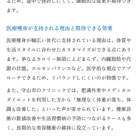
るため、途中で挫折しにくく、継続的な成果が期待でき
医療痩身と予防医学の相乗効果を徹底解説
ます。
GLP-1注射を通じて見直す体質改善の道
GLP-1注射と医療痩身で目指す体質改善法
医療痩身が支持される理由と期待できる効果
医療痩身におけるGLP-1注射の効果と注意
医療痩身が幅広い世代に支持されている理由は、体質や
点
生活スタイルに合わせたカスタマイズができる点にあり
GLP-1注射による持続可能な美容健康の秘
ます。単なるカロリー制限にとどまらず、内臓脂肪や代
訣
謝の状態、ホルモンバランスなど、医学的な視点でアプ
体質改善に役立つ医療痩身最新施術を紹介
ローチできるため、リバウンドしにくいのが特徴です。
医療痩身とGLP-1注射の併用で実感する変
また、守山市のクリニックでは、肥満外来やメディカル
化
ダイエットを利用した方から「無理なく体重が落ち、体
セルフケアと医療痩身の相乗効果で理想実現
調も改善した」といった声が寄せられています。健康診
医療痩身とセルフケアの両立で美と健康を
断の数値改善や生活習慣病の予防につながるケースも多
手に入れる
く、長期的な美容健康の維持に役立っています。
継続的なセルフケアで医療痩身の効果を高