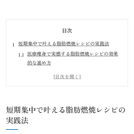
目次
短期集中で叶える脂肪燃焼レシピの実践法
医療痩身で実感する脂肪燃焼レシピの効果
的な進め方
脂肪燃焼スープの1週間プログラムを医療痩
身的に解説
医療痩身と脂肪燃焼レシピの正しい組み合
わせ方
短期集中で叶える脂肪燃焼レシピの
脂肪燃焼スープで短期間に痩せる医療痩身
実践法
のポイント
医療痩身流脂肪燃焼レシピの材料と失敗し