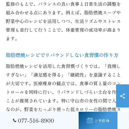
監修のもとで、バランスの良い食事と日常生活の調整を
組み合わせる点にあります。例えば、脂肪燃焼スープや
野菜中心のレシピを活用しつつ、生活リズムやストレス
管理も並行して行うことで、体重管理の成功率が高まり
ます。
脂肪燃焼レシピでリバウンドしない食習慣の作り方
脂肪燃焼レシピを活用した食習慣づくりでは、「我慢し
すぎない」「満足感を得る」「継続性」を意識すること
が大切です。医療痩身の観点では、食事の質と量のコン
トロールを同時に行い、リバウンドしづらい土台を作る
ことが推奨されています。特に守山市の女性の間で人気
なのが、野菜をたっぷり使った低カロリーの脂肪燃焼ス
ープや、きのこ・豆類を取り入れた腹持ちの良いレシピ
077-516-8900
ご予約
です。