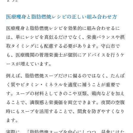
ピの工夫
医療痩身と脂肪燃焼レシピの正しい組み合わせ方
医療痩身のポイントと脂肪燃焼スープの役
割
医療痩身と脂肪燃焼レシピを効果的に組み合わせるに
日常でラクに続く医療痩身向け脂肪燃焼法
は、単にレシピを真似るだけでなく、栄養バランスや摂
取タイミングにも配慮する必要があります。守山市で
医療痩身的に日常で続ける脂肪燃焼レシピ
も、医療機関の管理栄養士が個別にアドバイスを行うケ
術
ースが増えています。
脂肪燃焼スープを医療痩身的に無理なく習
慣化
例えば、脂肪燃焼スープだけに偏るのではなく、たんぱ
く質やビタミン・ミネラルを適度に補うことが重要で
日常生活に溶け込む医療痩身流脂肪燃焼法
す。スープの材料としてきのこや豆類、鶏肉などを加え
の工夫
ることで、満腹感と栄養価を両立できます。夜間の空腹
医療痩身で勧める脂肪燃焼レシピの時短ア
時にもスープを活用することで、間食を防ぎやすくなり
イデア
ます。
医療痩身的脂肪燃焼スープで毎日を快適に
実際に、「脂肪燃焼スープを中心にしつつ、昼食にはた