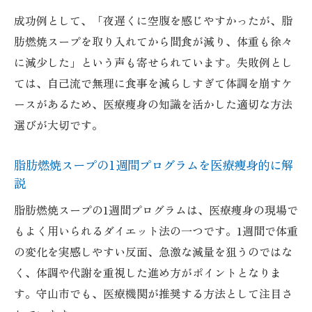
り方
成功例として、「夜遅くに空腹を感じやすかったが、脂
挫折しないための医療痩身流脂肪燃焼レシ
肪燃焼スープを取り入れてから間食が減り、体重も徐々
ピ管理術
に減少した」という声も寄せられています。失敗例とし
ては、自己流で無理に食事を減らしすぎて体調を崩すケ
医療痩身で語る脂肪燃焼スープの正しい食
ースがあるため、医療痩身の知識を活かした適切な方法
べ方
選びが大切です。
食べ過ぎやリバウンドを防ぐ医療痩身的工
夫
脂肪燃焼スープの1週間プログラムを医療痩身的に解
医療痩身で推奨の脂肪燃焼スープ保存と活
説
用術
脂肪燃焼スープの1週間プログラムは、医療痩身の現場で
セロリが鍵？脂肪燃焼レシピの効果を検証
もよく用いられるダイエット法の一つです。1週間で体重
医療痩身が注目するセロリの脂肪燃焼効果
の変化を実感しやすい反面、急激な減量を狙うのではな
とは
く、体調や代謝を重視した進め方がポイントとなりま
脂肪燃焼スープにセロリはなぜ欠かせない
す。守山市でも、医療機関が推奨する方法として注目さ
のか