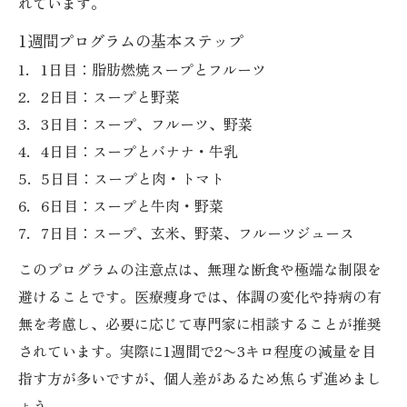
れています。
医療痩身で検証セロリ入り脂肪燃焼スープ
1週間プログラムの基本ステップ
の実力
1日目：脂肪燃焼スープとフルーツ
セロリと医療痩身的レシピで得られる健康
2日目：スープと野菜
効果
3日目：スープ、フルーツ、野菜
医療痩身的視点でみるセロリの栄養と脂肪
4日目：スープとバナナ・牛乳
燃焼作用
5日目：スープと肉・トマト
リバウンドを防ぐ脂肪燃焼食事管理の極意
6日目：スープと牛肉・野菜
医療痩身視点でリバウンドを防ぐ脂肪燃焼
7日目：スープ、玄米、野菜、フルーツジュース
管理法
このプログラムの注意点は、無理な断食や極端な制限を
脂肪燃焼レシピでリバウンドしない食習慣
避けることです。医療痩身では、体調の変化や持病の有
の作り方
無を考慮し、必要に応じて専門家に相談することが推奨
医療痩身で実現する脂肪燃焼スープの食事
されています。実際に1週間で2〜3キロ程度の減量を目
ルール
指す方が多いですが、個人差があるため焦らず進めまし
リバウンドを防ぐ医療痩身的脂肪燃焼レシ
ょう。