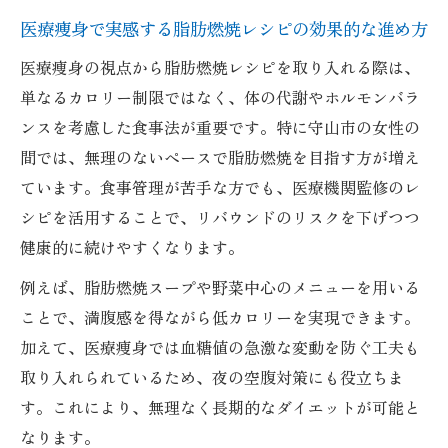
ない選び方
医療痩身で実感する脂肪燃焼レシピの効果的な進め方
夜食にぴったり医療痩身的スープのコツ
医療痩身の視点から脂肪燃焼レシピを取り入れる際は、
夜中の空腹対策に医療痩身的脂肪燃焼スー
単なるカロリー制限ではなく、体の代謝やホルモンバラ
プを活用
ンスを考慮した食事法が重要です。特に守山市の女性の
医療痩身視点で選ぶ夜食向き脂肪燃焼スー
間では、無理のないペースで脂肪燃焼を目指す方が増え
プ材料
ています。食事管理が苦手な方でも、医療機関監修のレ
医療痩身で安心の夜食レシピとコツを徹底
シピを活用することで、リバウンドのリスクを下げつつ
解説
健康的に続けやすくなります。
夜中にお腹がすいた時の医療痩身的スープ
例えば、脂肪燃焼スープや野菜中心のメニューを用いる
活用法
ことで、満腹感を得ながら低カロリーを実現できます。
医療痩身におすすめの人気脂肪燃焼スープ
加えて、医療痩身では血糖値の急激な変動を防ぐ工夫も
アレンジ
取り入れられているため、夜の空腹対策にも役立ちま
脂肪燃焼スープ継続の秘訣と失敗回避術
す。これにより、無理なく長期的なダイエットが可能と
なります。
医療痩身的に続く脂肪燃焼スープ習慣の作