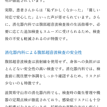
明が徹底されています。
守山市で評判の消化器内科を選ぶコツ
実際、患者さんからは「恥ずかしくなかった」「優しい
消化器内科の診療内容と守山市の傾向
対応で安心した」といった声が寄せられています。さら
守山市で女性医師在籍の消化器内科を探す
に、消化器内科では腹部超音波検査後の生活指導や、必
には
要に応じた追加検査もスムーズに受けられるため、検査
後の不安も軽減されるのが特徴です。
消化器内科による腹部超音波検査の安全性
腹部超音波検査は放射線を使用せず、身体への負担がほ
とんどない安全性の高い検査です。消化器内科では、検
査前に既往歴や体調をしっかり確認するため、リスクが
少ないのも特徴です。
滋賀県守山市の消化器内科でも、検査時の衛生管理や機
器の定期点検が徹底されており、感染症リスクにも十分
な配慮がなされています。妊娠中や高齢の方でも安心し