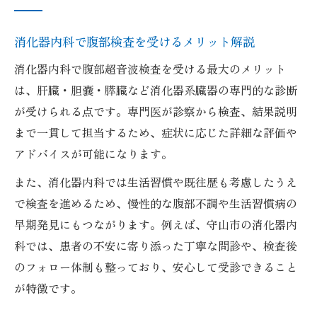
滋賀県守山市で消化器内科選びに迷ったら
消化器内科選びの基準と守山市でのポイン
消化器内科で腹部検査を受けるメリット解説
ト
消化器内科で腹部超音波検査を受ける最大のメリット
守山市で評判の良い消化器内科の特徴とは
は、肝臓・胆嚢・膵臓など消化器系臓器の専門的な診断
消化器内科のおすすめ選び方と守山市の傾
が受けられる点です。専門医が診察から検査、結果説明
向
まで一貫して担当するため、症状に応じた詳細な評価や
アドバイスが可能になります。
消化器内科選びで迷った時の守山市のヒン
ト
また、消化器内科では生活習慣や既往歴も考慮したうえ
守山市で信頼される消化器内科の見極め方
で検査を進めるため、慢性的な腹部不調や生活習慣病の
腹部エコー費用や診療科の違いを徹底解説
早期発見にもつながります。例えば、守山市の消化器内
科では、患者の不安に寄り添った丁寧な問診や、検査後
消化器内科で腹部エコーの費用相場を把握
のフォロー体制も整っており、安心して受診できること
腹部超音波検査の保険診療と自費の違い
が特徴です。
消化器内科の腹部エコー費用を分かりやす
く解説