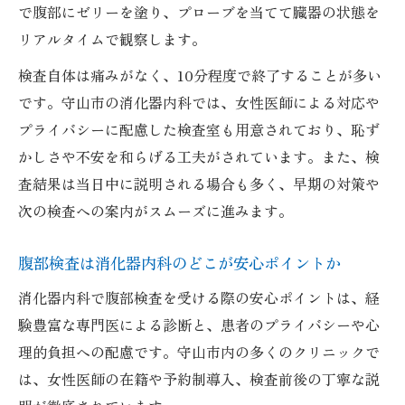
消化器内科を通じた早期発見の重要性について
で腹部にゼリーを塗り、プローブを当てて臓器の状態を
消化器内科の腹部超音波検査で早期発見を
リアルタイムで観察します。
目指す
検査自体は痛みがなく、10分程度で終了することが多い
腹部エコーが消化器疾患の早期発見に有効
です。守山市の消化器内科では、女性医師による対応や
な理由
プライバシーに配慮した検査室も用意されており、恥ず
消化器内科による定期的な腹部検査の重要
かしさや不安を和らげる工夫がされています。また、検
性
査結果は当日中に説明される場合も多く、早期の対策や
次の検査への案内がスムーズに進みます。
腹部超音波検査で見逃さない消化器内科の
強み
腹部検査は消化器内科のどこが安心ポイントか
消化器内科が健康管理に欠かせない理由
消化器内科で腹部検査を受ける際の安心ポイントは、経
守山市で自分に合う消化器内科の選び方ガイド
験豊富な専門医による診断と、患者のプライバシーや心
守山市で自分に適した消化器内科の選び方
理的負担への配慮です。守山市内の多くのクリニックで
消化器内科選びで重視したい守山市のポイ
は、女性医師の在籍や予約制導入、検査前後の丁寧な説
ント