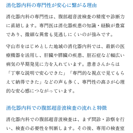
消化器内科の専門性が安心に繋がる理由
腹部超音波検査はどの診療科が適切か比較
消化器内科の専門性は、腹部超音波検査の精度や診断力
消化器内科で受ける腹部超音波検査の費用
に直結します。専門医は消化器疾患の知識・経験が豊富
比較
であり、微細な異常も見逃しにくいのが強みです。
恥ずかしさを和らげる検査時のポイントとは
守山市をはじめとした地域の消化器内科では、最新の医
消化器内科で恥ずかしさを抑える検査の工
療機器を活用し、肝臓や膵臓の疾患、胆石症など幅広い
夫
病気の早期発見に力を入れています。患者さんからは
腹部超音波検査時の不安を減らすポイント
「丁寧な説明で安心できた」「専門的な視点で見てもら
消化器内科で安心して受けるための配慮と
えて納得できた」などの声も多く、専門性の高さが心理
は
的な安心感につながっています。
腹部エコーが恥ずかしいと感じる方への対
策
消化器内科での腹部超音波検査の流れと特徴
消化器内科でリラックスして検査を受ける
消化器内科での腹部超音波検査は、まず問診・診察を行
方法
い、検査の必要性を判断します。その後、専用の検査室