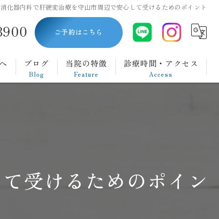
消化器内科で肝硬変治療を守山市周辺で安心して受けるためのポイント
8900
ご予約はこちら
へ
ブログ
当院の特徴
診療時間・アクセス
Blog
Feature
Access
内視鏡
胃カメラ
大腸カメラ
して受けるためのポイン
ダイエット
腹痛