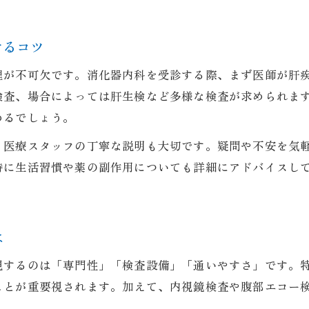
守山市の消化器内科が提供するサポート体制
肝硬変治療は消化器内科の専門性が重要
けるコツ
滋賀県内で安心できる消化器内科の選び方
理が不可欠です。消化器内科を受診する際、まず医師が肝
消化器内科と肝疾患治療の連携の実際
検査、場合によっては肝生検など多様な検査が求められま
守山市内で肝硬変に悩む方へ受診先の探し方
めるでしょう。
消化器内科で肝硬変治療を受ける医院の選定基準
、医療スタッフの丁寧な説明も大切です。疑問や不安を気
守山市の消化器内科で相談できる内容とは
時に生活習慣や薬の副作用についても詳細にアドバイスし
肝硬変に対応する消化器内科への受診方法
おすすめの消化器内科を探すためのチェックポイン
消化器内科へのアクセス方法と通院の工夫
は
消化器内科で叶う肝硬変の早期発見とサポート
視するのは「専門性」「検査設備」「通いやすさ」です。
消化器内科による肝硬変の早期発見の流れ
ことが重要視されます。加えて、内視鏡検査や腹部エコー
守山市の消化器内科で実施される検査例