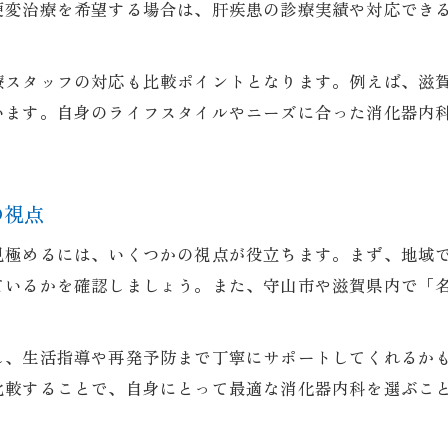
肝疾患治療に強い消化器内科の連携体制
硬変治療を希望する場合は、肝疾患の診療実績や対応でき
消化器内科の予約や受診方法をわかりやすく解説
滋賀県の消化器内科で受けるアフターケアとは
療スタッフの対応も比較ポイントとなります。例えば、滋
います。自身のライフスタイルやニーズに合った消化器内
の視点
見極めるには、いくつかの視点が役立ちます。まず、地域
ているかを確認しましょう。また、守山市や滋賀県内で「
し、生活指導や再発予防まで丁寧にサポートしてくれるか
比較することで、自身にとって最適な消化器内科を選ぶこ