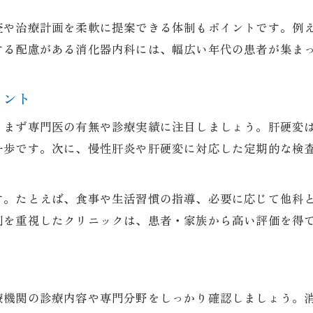
肝硬変治療のための消化器内科サポート体制
査や治療計画を柔軟に提案できる体制もポイントです。例
消化器内科で受ける定期フォローアップの重要性
する配慮がある消化器内科には、幅広い年代の患者が集ま
滋賀県で評判の消化器内科の特徴を紹介
肝機能異常の不安に守山市でできる受診体験
イント
消化器内科で肝機能異常を相談する流れ
、まず専門医の有無や診療実績に注目しましょう。肝硬変
守山市の消化器内科で受診前に知るべきこと
一歩です。次に、慢性肝炎や肝硬変に対応した定期的な検
肝機能異常への対応力が高い消化器内科とは
消化器内科で安心できる説明やサポート事例
す。たとえば、食事や生活習慣の指導、必要に応じて他科
滋賀県で消化器内科を受診するメリット
制を重視したクリニックは、患者・家族から高い評価を得
守山市周辺で信頼できる肝硬変治療と受診の流れ
消化器内科で受ける肝硬変治療の実際の流れ
守山市で信頼される消化器内科の治療体験談
療機関の診療内容や専門分野をしっかり確認しましょう。