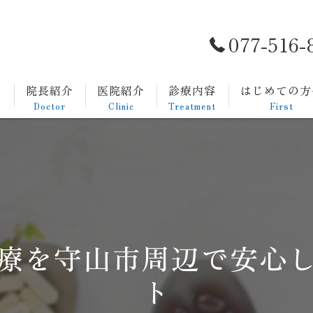
077-516-
ト
院長紹介
医院紹介
診療内容
はじめての方
Doctor
Clinic
Treatment
First
一般内科
発熱外来
生活習慣病
療を守山市周辺で安心
消化器内科
ト
胃カメラについて
大腸カメラについて