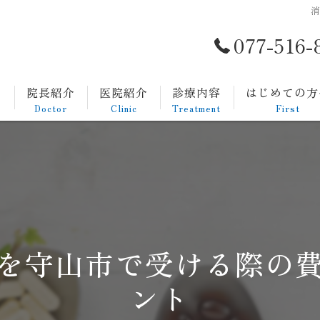
077-516-
ト
院長紹介
医院紹介
診療内容
はじめての方
Doctor
Clinic
Treatment
First
一般内科
発熱外来
生活習慣病
を守山市で受ける際の
消化器内科
ント
胃カメラについて
大腸カメラについて