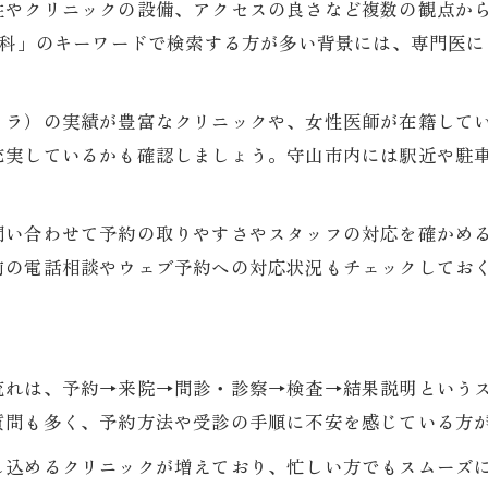
性やクリニックの設備、アクセスの良さなど複数の観点か
胃カメラ・大腸カメラ予約から当日までの手順
内科」のキーワードで検索する方が多い背景には、専門医
消化器内科の内視鏡検査で知っておきたいこと
検査前の準備と消化器内科のサポート体制
メラ）の実績が豊富なクリニックや、女性医師が在籍して
生活習慣病予防に役立つ消化器内科受診法
充実しているかも確認しましょう。守山市内には駅近や駐
消化器内科でできる生活習慣病予防法
健診と消化器内科を活用した体調管理術
問い合わせて予約の取りやすさやスタッフの対応を確かめ
生活習慣病リスク低減と消化器内科健診
前の電話相談やウェブ予約への対応状況もチェックしてお
消化器内科医が勧める日常ケアのポイント
定期健診を通じて得られる健康アドバイス
健診選びで後悔しない消化器内科のすすめ
流れは、予約→来院→問診・診察→検査→結果説明という
消化器内科健診選びで失敗しない方法
質問も多く、予約方法や受診の手順に不安を感じている方
自分に合う消化器内科健診の選択ポイント
し込めるクリニックが増えており、忙しい方でもスムーズ