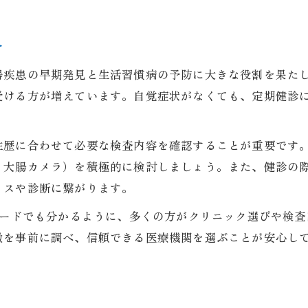
守山市で受ける消化器内科費用の比較
消化器内科初診や追加検査の料金目安
介
健診費用の保険適用と自費診療の違い
器疾患の早期発見と生活習慣病の予防に大きな役割を果た
消化器内科健診で事前に準備すべき費用
受ける方が増えています。自覚症状がなくても、定期健診
定期健診を消化器内科で予約するポイント
消化器内科健診予約で失敗しないコツ
往歴に合わせて必要な検査内容を確認することが重要です
守山市での消化器内科予約方法の解説
・大腸カメラ）を積極的に検討しましょう。また、健診の
スムーズな消化器内科健診予約の流れ
イスや診断に繋がります。
消化器内科の予約時に必要な持ち物一覧
ワードでも分かるように、多くの方がクリニック選びや検
健診予約時によくある疑問とその解決法
徴を事前に調べ、信頼できる医療機関を選ぶことが安心し
胃カメラや大腸カメラ検査の手続きも解説
消化器内科で受ける胃カメラ検査の流れ
大腸カメラ検査を消化器内科で受ける際の注意点