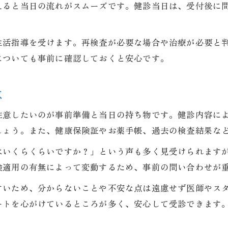
消化器内科の健診内容と選び方のコツ
えると当日の流れがスムーズです。健診当日は、受付後に
健診後のアフターケアも消化器内科で安心
消化器内科で受ける定期健診の満足度向上策
生活指導を受けます。再検査が必要な場合や治療が必要と
についても事前に確認しておくと安心です。
点
注意したいのが事前準備と当日の持ち物です。健診内容に
しょう。また、健康保険証やお薬手帳、過去の検査結果な
はいくらくらいですか？」という声も多く見受けられます
険適用の有無によって変動するため、事前の問い合わせが
すいため、分からないことや不安な点は遠慮せず医師やス
ートを心がけているところが多く、安心して受診できます