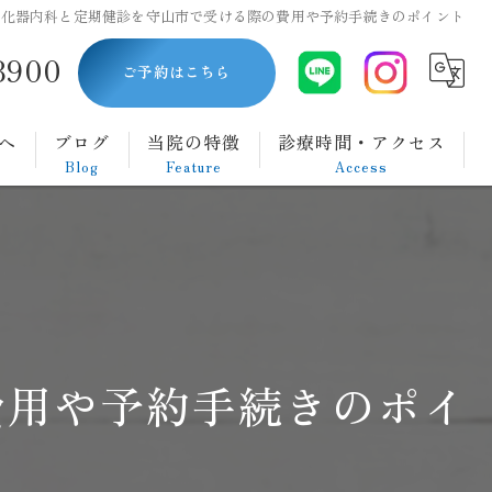
消化器内科と定期健診を守山市で受ける際の費用や予約手続きのポイント
8900
ご予約はこちら
へ
ブログ
当院の特徴
診療時間・アクセス
Blog
Feature
Access
内視鏡
胃カメラ
大腸カメラ
費用や予約手続きのポイ
ダイエット
腹痛