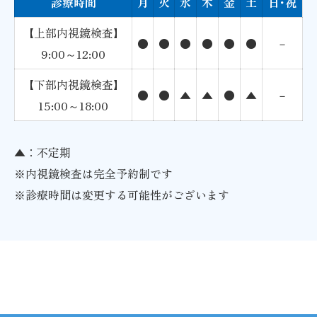
診療時間
月
火
水
木
金
土
日･祝
【上部内視鏡検査】
●
●
●
●
●
●
－
9:00～12:00
【下部内視鏡検査】
●
●
▲
▲
●
▲
－
15:00～18:00
▲：不定期
※内視鏡検査は完全予約制です
※診療時間は変更する可能性がございます