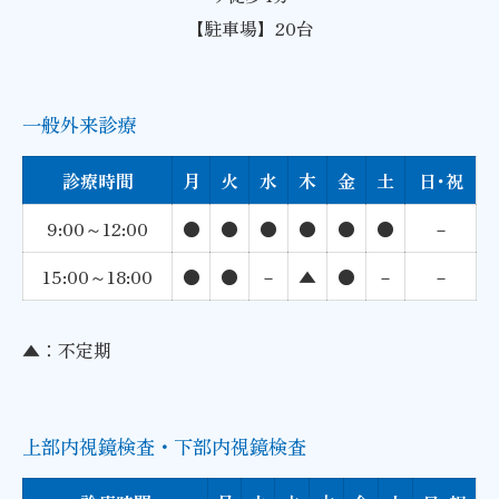
【駐車場】20台
一般外来診療
診療時間
月
火
水
木
金
土
日･祝
9:00～12:00
●
●
●
●
●
●
－
15:00～18:00
●
●
－
▲
●
－
－
▲：不定期
上部内視鏡検査・下部内視鏡検査